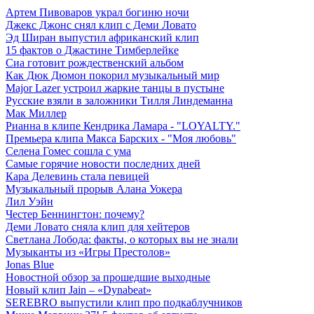
Артем Пивоваров украл богиню ночи
Джекс Джонс снял клип с Деми Ловато
Эд Ширан выпустил африканский клип
15 фактов о Джастине Тимберлейке
Сиа готовит рождественский альбом
Как Дюк Дюмон покорил музыкальный мир
Major Lazer устроил жаркие танцы в пустыне
Русские взяли в заложники Тилля Линдеманна
Мак Миллер
Рианна в клипе Кендрика Ламара - "LOYALTY."
Премьера клипа Макса Барских - "Моя любовь"
Селена Гомес сошла с ума
Самые горячие новости последних дней
Кара Делевинь стала певицей
Музыкальный прорыв Алана Уокера
Лил Уэйн
Честер Беннингтон: почему?
Деми Ловато сняла клип для хейтеров
Светлана Лобода: факты, о которых вы не знали
Музыканты из «Игры Престолов»
Jonas Blue
Новостной обзор за прошедшие выходные
Новый клип Jain – «Dynabeat»
SEREBRO выпустили клип про подкаблучников