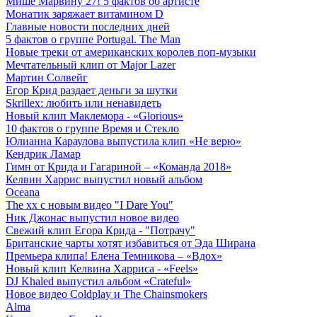
Мише Марвину 27! 5 фактов об артисте
Монатик заряжает витамином D
Главные новости последних дней
5 фактов о группе Portugal. The Man
Новые треки от американских королев поп-музыки
Мечтательный клип от Major Lazer
Мартин Солвейг
Егор Крид раздает деньги за шутки
Skrillex: любить или ненавидеть
Новый клип Маклемора - «Glorious»
10 фактов о группе Время и Стекло
Юлианна Караулова выпустила клип «Не верю»
Кендрик Ламар
Гимн от Крида и Гагариной – «Команда 2018»
Келвин Харрис выпустил новый альбом
Oceana
The xx с новым видео "I Dare You"
Ник Джонас выпустил новое видео
Свежий клип Егора Крида - "Потрачу"
Британские чарты хотят избавиться от Эда Ширана
Премьера клипа! Елена Темникова – «Вдох»
Новый клип Келвина Харриса - «Feels»
DJ Khaled выпустил альбом «Crateful»
Новое видео Coldplay и The Chainsmokers
Alma