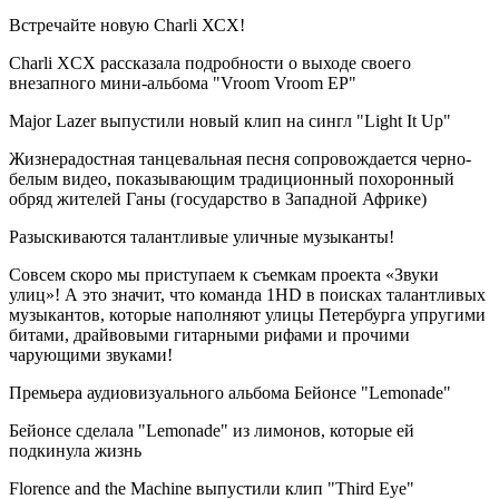
Встречайте новую Charli ХСХ!
Charli XCX рассказала подробности о выходе своего
внезапного мини-альбома "Vroom Vroom EP"
Major Lazer выпустили новый клип на сингл "Light It Up"
Жизнерадостная танцевальная песня сопровождается черно-
белым видео, показывающим традиционный похоронный
обряд жителей Ганы (государство в Западной Африке)
Разыскиваются талантливые уличные музыканты!
Совсем скоро мы приступаем к съемкам проекта «Звуки
улиц»! А это значит, что команда 1HD в поисках талантливых
музыкантов, которые наполняют улицы Петербурга упругими
битами, драйвовыми гитарными рифами и прочими
чарующими звуками!
Премьера аудиовизуального альбома Бейонсе "Lemonade"
Бейонсе сделала "Lemonade" из лимонов, которые ей
подкинула жизнь
Florence and the Machine выпустили клип "Third Eye"