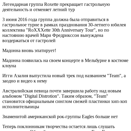
Легендарная группа Roxette прекращает гастрольную
деятельность и отменяет летний тур
3 июня 2016 года группа должна была отправиться в
гастрольное турне в рамках празднования 30-летнего юбилея
коллектива "RoXXXette 30th Anniversary Tour", но по
настоянию врачей Мари Фредрикссон вынуждена
воздержаться от гастролей
Мадонна вновь эпатирует!
Мадонна появилась на своем концерте в Мельбурне в костюме
клоуна
Игги Азалия выпустила новый трек под названием "Team", а
заодно и видео к нему
Австралийская певица почти завершила работу над новым
альбомом "Digital Distrotion". Таким образом, "Team"
становится официальным синглом свежей пластинки хип-хоп
исполнительницы
Знаменитой американской рок-группы Eagles больше нет
Теперь поклонникам творчества остается лишь слушать