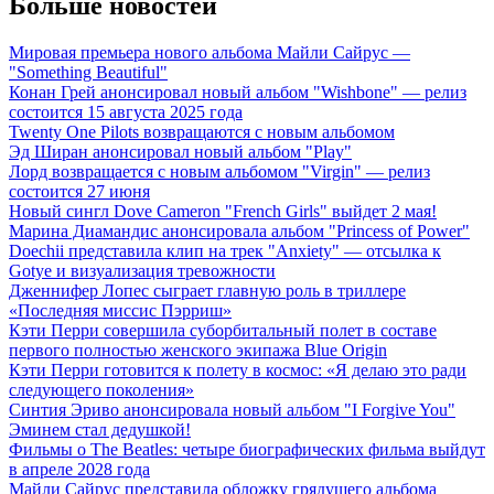
Больше новостей
Мировая премьера нового альбома Майли Сайрус —
"Something Beautiful"
Конан Грей анонсировал новый альбом "Wishbone" — релиз
состоится 15 августа 2025 года
Twenty One Pilots возвращаются с новым альбомом
Эд Ширан анонсировал новый альбом "Play"
Лорд возвращается с новым альбомом "Virgin" — релиз
состоится 27 июня
Новый сингл Dove Cameron "French Girls" выйдет 2 мая!
Марина Диамандис анонсировала альбом "Princess of Power"
Doechii представила клип на трек "Anxiety" — отсылка к
Gotye и визуализация тревожности
Дженнифер Лопес сыграет главную роль в триллере
«Последняя миссис Пэрриш»
Кэти Перри совершила суборбитальный полет в составе
первого полностью женского экипажа Blue Origin
Кэти Перри готовится к полету в космос: «Я делаю это ради
следующего поколения»
Синтия Эриво анонсировала новый альбом "I Forgive You"
Эминем стал дедушкой!
Фильмы о The Beatles: четыре биографических фильма выйдут
в апреле 2028 года
Майли Сайрус представила обложку грядущего альбома