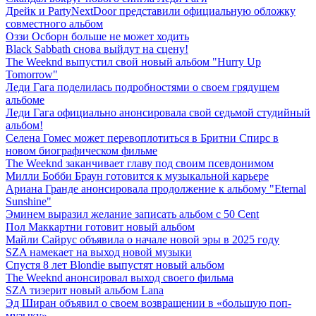
Дрейк и PartyNextDoor представили официальную обложку
совместного альбом
Оззи Осборн больше не может ходить
Black Sabbath снова выйдут на сцену!
The Weeknd выпустил свой новый альбом "Hurry Up
Tomorrow"
Леди Гага поделилась подробностями о своем грядущем
альбоме
Леди Гага официально анонсировала свой седьмой студийный
альбом!
Селена Гомес может перевоплотиться в Бритни Спирс в
новом биографическом фильме
The Weeknd заканчивает главу под своим псевдонимом
Милли Бобби Браун готовится к музыкальной карьере
Ариана Гранде анонсировала продолжение к альбому "Eternal
Sunshine"
Эминем выразил желание записать альбом с 50 Cent
Пол Маккартни готовит новый альбом
Майли Сайрус объявила о начале новой эры в 2025 году
SZA намекает на выход новой музыки
Спустя 8 лет Blondie выпустят новый альбом
The Weeknd анонсировал выход своего фильма
SZA тизерит новый альбом Lana
Эд Ширан объявил о своем возвращении в «большую поп-
музыку»