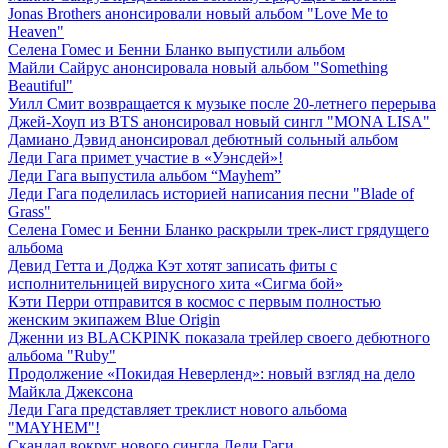
Jonas Brothers анонсировали новый альбом "Love Me to
Heaven"
Селена Гомес и Бенни Бланко выпустили альбом
Майли Сайрус анонсировала новый альбом "Something
Beautiful"
Уилл Смит возвращается к музыке после 20-летнего перерыва
Джей-Хоуп из BTS анонсировал новый сингл "MONA LISA"
Дамиано Дэвид анонсировал дебютный сольный альбом
Леди Гага примет участие в «Уэнсдей»!
Леди Гага выпустила альбом “Mayhem”
Леди Гага поделилась историей написания песни "Blade of
Grass"
Селена Гомес и Бенни Бланко раскрыли трек-лист грядущего
альбома
Девид Гетта и Доджа Кэт хотят записать фиты с
исполнительницей вирусного хита «Сигма бой»
Кэти Перри отправится в космос с первым полностью
женским экипажем Blue Origin
Дженни из BLACKPINK показала трейлер своего дебютного
альбома "Ruby"
Продолжение «Покидая Неверленд»: новый взгляд на дело
Майкла Джексона
Леди Гага представляет треклист нового альбома
"MAYHEM"!
Скандал вокруг нового сингла Леди Гаги