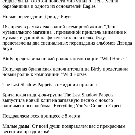
старые хиты. Об этой новости мир узнал от Гена Хенли,
барабанщика и одного из основателей Eagles
Новые переиздания Дэвида Боуи
16 апреля в рамках ежегодной всемирной акции "День
музыкального магазина", призванной привлечь внимание к
музыке, изданной на физических носителях, будут
представлены два специальных переиздания альбомов Дэвида
Боуи
Birdy представила новый ролик к композиции "Wild Horses"
Популярная британская исполнительница Birdy представила
новый ролик к композиции "Wild Horses"
The Last Shadow Pappets в ожидании прилива
Британская инди-рок-группа The Last Shadow Pappets
выпустила новый клип на заглавную песню с нового
одноименного альбома "Everything You’ve Come to Expect"
Поздравляем всех принцесс с 8 марта!
Милые дамы! От всей души поздравляем вас с прекрасным
весенним праздником!