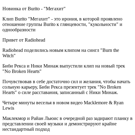
Новинка от Burito - "Мегахит"
Клип Burito "Мегахит" - это ирония, в которой проявлено
отношение группы Burito к глянцевости, "кукольности" и
однообразности
Привет от Radiohead
Radiohead поделились новым клипом на сингл "Burn the
Witch"
Биби Рекса и Ники Минаж выпустили клип на новый трек
"No Broken Hearts"
Почувствовав в себе достаточно сил и желания, чтобы начать
сольную карьеру, Биби Рекса презентует трек "No Broken
Hearts" о силе расставания, записанный с Ники Минаж.
Четыре минуты веселья в новом видео Macklemore & Ryan
Lewis
Маклекмор и Райан Льюис в очередной раз задирают планку в
представлении своей музыки и демонстрируют крайне
нестандартный подход