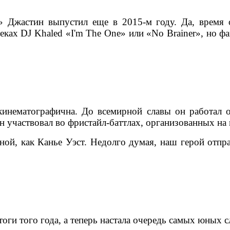
» Джастин выпустил еще в 2015-м году. Да, время о
реках DJ Khaled «I'm The One» или «No Brainer», но 
 кинематографична. До всемирной славы он работал
 участвовал во фристайл-баттлах, организованных на
ой, как Канье Уэст. Недолго думая, наш герой отпр
ги того года, а теперь настала очередь самых юных с