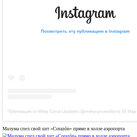
Посмотреть эту публикацию в Instagram
Публикация от Miley Cyrus Updates (@mileycyrusedition)
28 Мар 20
Малума спел свой хит «Corazón» прямо в холле аэропорта