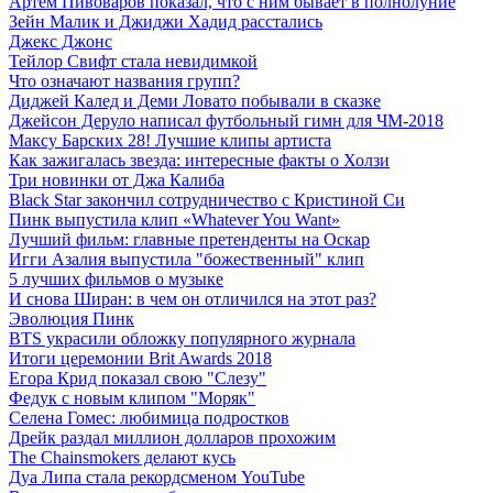
Артем Пивоваров показал, что с ним бывает в полнолуние
Зейн Малик и Джиджи Хадид расстались
Джекс Джонс
Тейлор Свифт стала невидимкой
Что означают названия групп?
Диджей Калед и Деми Ловато побывали в сказке
Джейсон Деруло написал футбольный гимн для ЧМ-2018
Максу Барских 28! Лучшие клипы артиста
Как зажигалась звезда: интересные факты о Холзи
Три новинки от Джа Калиба
Black Star закончил сотрудничество с Кристиной Си
Пинк выпустила клип «Whatever You Want»
Лучший фильм: главные претенденты на Оскар
Игги Азалия выпустила "божественный" клип
5 лучших фильмов о музыке
И снова Ширан: в чем он отличился на этот раз?
Эволюция Пинк
BTS украсили обложку популярного журнала
Итоги церемонии Brit Awards 2018
Егора Крид показал свою "Слезу"
Федук с новым клипом "Моряк"
Селена Гомес: любимица подростков
Дрейк раздал миллион долларов прохожим
The Chainsmokers делают кусь
Дуа Липа стала рекордсменом YouTube