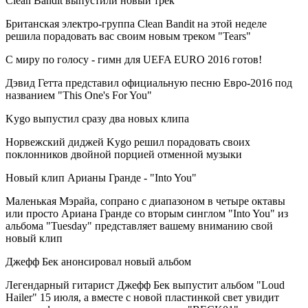
Clean Bandit выпустили новый трек
Британская электро-группа Clean Bandit на этой неделе
решила порадовать вас своим новым треком "Tears"
С миру по голосу - гимн для UEFA EURO 2016 готов!
Дэвид Гетта представил официальную песню Евро-2016 под
названием "This One's For You"
Kygo выпустил сразу два новых клипа
Норвежский диджей Kygo решил порадовать своих
поклонников двойной порцией отменной музыки
Новый клип Арианы Гранде - "Into You"
Маленькая Мэрайа, сопрано с диапазоном в четыре октавы
или просто Ариана Гранде со вторым синглом "Into You" из
альбома "Tuesday" представляет вашему вниманию свой
новый клип
Джефф Бек анонсировал новый альбом
Легендарный гитарист Джефф Бек выпустит альбом "Loud
Hailer" 15 июля, а вместе с новой пластинкой свет увидит