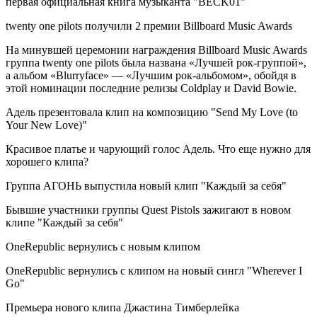
первая официальная книга музыканта "BECK01"
twenty one pilots получили 2 премии Billboard Music Awards
На минувшей церемонии награждения Billboard Music Awards
группа twenty one pilots была названа «Лучшей рок-группой»,
а альбом «Blurryface» — «Лучшим рок-альбомом», обойдя в
этой номинации последние релизы Coldplay и David Bowie.
Адель презентовала клип на композицию "Send My Love (to
Your New Love)"
Красивое платье и чарующий голос Адель. Что еще нужно для
хорошего клипа?
Группа АГОНЬ выпустила новый клип "Каждый за себя"
Бывшие участники группы Quest Pistols зажигают в новом
клипе "Каждый за себя"
OneRepublic вернулись с новым клипом
OneRepublic вернулись с клипом на новый сингл "Wherever I
Go"
Премьера нового клипа Джастина Тимберлейка