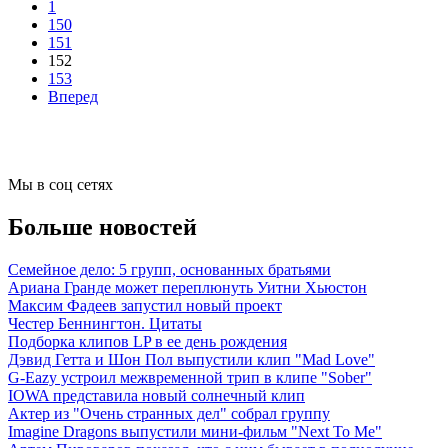
1
150
151
152
153
Вперед
Мы в соц сетях
Больше новостей
Семейное дело: 5 групп, основанных братьями
Ариана Гранде может переплюнуть Уитни Хьюстон
Максим Фадеев запустил новый проект
Честер Беннингтон. Цитаты
Подборка клипов LP в ее день рождения
Дэвид Гетта и Шон Пол выпустили клип "Mad Love"
G-Eazy устроил межвременной трип в клипе "Sober"
IOWA представила новый солнечный клип
Актер из "Очень странных дел" собрал группу
Imagine Dragons выпустили мини-фильм "Next To Me"