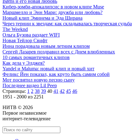
Børns и его новая любовь
Кибер-зомби-апокалипсис в новом клипе Muse
Маршмелло и Энн Мари: дружба или любовь?
Новый клип Эминема и Эда Ширана
Через тернии к звездам: как складывалась творческая судьба
The Weeknd
Ольга Бузова раздает WIFI
Новая Тейлор Свифт
Инна порадовала новым летним клипом
Сергей Лазарев поздравил всех с Днем влюбленных
10 самых романтичных клипов
Как дела у Элджея?
Yandel и Maluma: новый клип и новый хит
Феликс Йен показал, как круто быть самим собой
Мот посвятил новую песню сыну
Последнее видео Lil Peep
Страницы:
1
2
38
39
40
41
42
45
46
1951 - 2000 из 2251
НИТВ © 2026
Первое независимое
интернет-телевидение