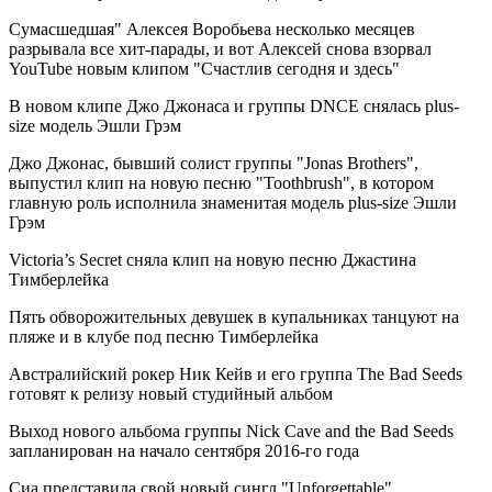
Сумасшедшая" Алексея Воробьева несколько месяцев
разрывала все хит-парады, и вот Алексей снова взорвал
YouTube новым клипом "Счастлив сегодня и здесь"
В новом клипе Джо Джонаса и группы DNCE снялась plus-
size модель Эшли Грэм
Джо Джонас, бывший солист группы "Jonas Brothers",
выпустил клип на новую песню "Toothbrush", в котором
главную роль исполнила знаменитая модель plus-size Эшли
Грэм
Victoria’s Secret сняла клип на новую песню Джастина
Тимберлейка
Пять обворожительных девушек в купальниках танцуют на
пляже и в клубе под песню Тимберлейка
Австралийский рокер Ник Кейв и его группа The Bad Seeds
готовят к релизу новый студийный альбом
Выход нового альбома группы Nick Cave and the Bad Seeds
запланирован на начало сентября 2016-го года
Сиа представила свой новый сингл "Unforgettable"