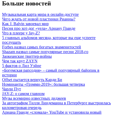
Больше новостей
Музыкальная карта мира в онлайн-доступе
Чего ждать от новой пластинки Рианны?
Как J. Balvin завоевал мир
Песня про хот-дог «уела» Ариану Гранде
Что в плеере у Jay-Z?
5 главных альбомов месяца, которые вы еще успеете
послушать
Forbes назвал самых богатых знаменитостей
Shazam назвал самые популярные песни 2018-го
Заокеанские твиттер-войны
Чем так крут ZAYN
5 фактов о Лил Уэйне
«Богемская рапсодия» – самый популярный байопик в
истории
Offset пытается вернуть Карди Би
Номинанты «Грэмми-2019»: большая четверка
Чарли Пут
JAY-Z: о самом главном
Музы всемирно известных диджеев
За автографом Тилля Линдеманна в Петербурге выстроилась
километровая очередь
Ариана Гранде «сломала» YouTube и установила новый