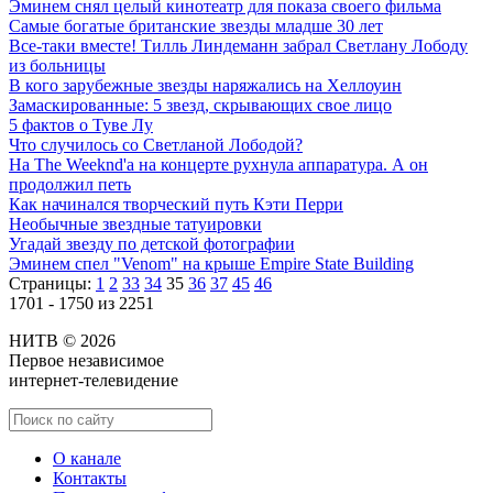
Эминем снял целый кинотеатр для показа своего фильма
Самые богатые британские звезды младше 30 лет
Все-таки вместе! Тилль Линдеманн забрал Светлану Лободу
из больницы
В кого зарубежные звезды наряжались на Хеллоуин
Замаскированные: 5 звезд, скрывающих свое лицо
5 фактов о Туве Лу
Что случилось со Светланой Лободой?
На The Weeknd'а на концерте рухнула аппаратура. А он
продолжил петь
Как начинался творческий путь Кэти Перри
Необычные звездные татуировки
Угадай звезду по детской фотографии
Эминем спел "Venom" на крыше Empire State Building
Страницы:
1
2
33
34
35
36
37
45
46
1701 - 1750 из 2251
НИТВ © 2026
Первое независимое
интернет-телевидение
О канале
Контакты