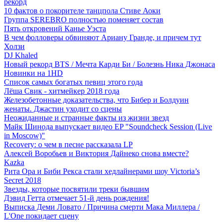
рекорд
10 фактов о покорителе танцпола Стиве Аоки
Группа SEREBRO полностью поменяет состав
Пять откровений Канье Уэста
В чем фолловеры обвиняют Ариану Гранде, и причем тут
Холзи
DJ Khaled
Новый рекорд BTS / Мечта Карди Би / Болезнь Ника Джонаса
Новинки на 1HD
Список самых богатых певиц этого года
Лёша Свик - хитмейкер 2018 года
Железобетонные доказательства, что Бибер и Болдуин
женаты. Джастин уходит со сцены
Неожиданные и странные факты из жизни звезд
Майк Шинода выпускает видео EP "Soundcheck Session (Live
in Moscow)"
Recovery: о чем в песне рассказала LP
Алексей Воробьев и Виктория Дайнеко снова вместе?
Kazka
Рита Ора и Биби Рекса стали хедлайнерами шоу Victoria’s
Secret 2018
Звезды, которые посвятили треки бывшим
Дэвид Гетта отмечает 51-й день рождения!
Выписка Деми Ловато / Причина смерти Мака Миллера /
L'One покидает сцену