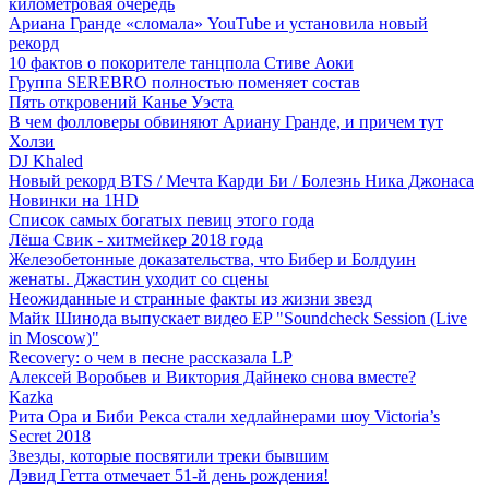
километровая очередь
Ариана Гранде «сломала» YouTube и установила новый
рекорд
10 фактов о покорителе танцпола Стиве Аоки
Группа SEREBRO полностью поменяет состав
Пять откровений Канье Уэста
В чем фолловеры обвиняют Ариану Гранде, и причем тут
Холзи
DJ Khaled
Новый рекорд BTS / Мечта Карди Би / Болезнь Ника Джонаса
Новинки на 1HD
Список самых богатых певиц этого года
Лёша Свик - хитмейкер 2018 года
Железобетонные доказательства, что Бибер и Болдуин
женаты. Джастин уходит со сцены
Неожиданные и странные факты из жизни звезд
Майк Шинода выпускает видео EP "Soundcheck Session (Live
in Moscow)"
Recovery: о чем в песне рассказала LP
Алексей Воробьев и Виктория Дайнеко снова вместе?
Kazka
Рита Ора и Биби Рекса стали хедлайнерами шоу Victoria’s
Secret 2018
Звезды, которые посвятили треки бывшим
Дэвид Гетта отмечает 51-й день рождения!