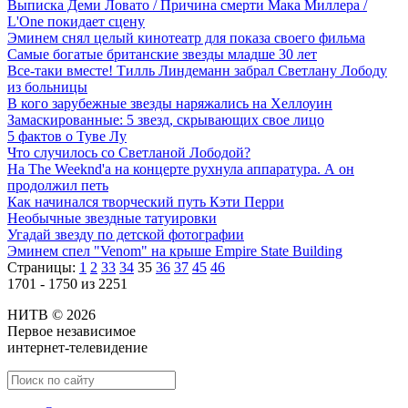
Выписка Деми Ловато / Причина смерти Мака Миллера /
L'One покидает сцену
Эминем снял целый кинотеатр для показа своего фильма
Самые богатые британские звезды младше 30 лет
Все-таки вместе! Тилль Линдеманн забрал Светлану Лободу
из больницы
В кого зарубежные звезды наряжались на Хеллоуин
Замаскированные: 5 звезд, скрывающих свое лицо
5 фактов о Туве Лу
Что случилось со Светланой Лободой?
На The Weeknd'а на концерте рухнула аппаратура. А он
продолжил петь
Как начинался творческий путь Кэти Перри
Необычные звездные татуировки
Угадай звезду по детской фотографии
Эминем спел "Venom" на крыше Empire State Building
Страницы:
1
2
33
34
35
36
37
45
46
1701 - 1750 из 2251
НИТВ © 2026
Первое независимое
интернет-телевидение