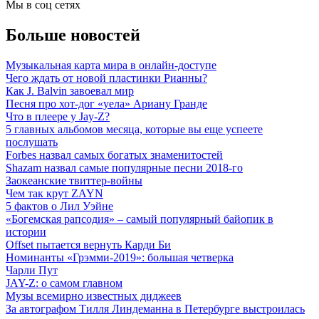
Мы в соц сетях
Больше новостей
Музыкальная карта мира в онлайн-доступе
Чего ждать от новой пластинки Рианны?
Как J. Balvin завоевал мир
Песня про хот-дог «уела» Ариану Гранде
Что в плеере у Jay-Z?
5 главных альбомов месяца, которые вы еще успеете
послушать
Forbes назвал самых богатых знаменитостей
Shazam назвал самые популярные песни 2018-го
Заокеанские твиттер-войны
Чем так крут ZAYN
5 фактов о Лил Уэйне
«Богемская рапсодия» – самый популярный байопик в
истории
Offset пытается вернуть Карди Би
Номинанты «Грэмми-2019»: большая четверка
Чарли Пут
JAY-Z: о самом главном
Музы всемирно известных диджеев
За автографом Тилля Линдеманна в Петербурге выстроилась