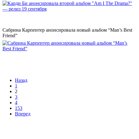
Сабрина Карпентер анонсировала новый альбом “Man’s Best
Friend”
Назад
1
2
3
4
153
Вперед