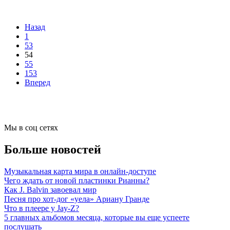
Назад
1
53
54
55
153
Вперед
Мы в соц сетях
Больше новостей
Музыкальная карта мира в онлайн-доступе
Чего ждать от новой пластинки Рианны?
Как J. Balvin завоевал мир
Песня про хот-дог «уела» Ариану Гранде
Что в плеере у Jay-Z?
5 главных альбомов месяца, которые вы еще успеете
послушать