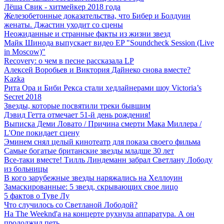
Лёша Свик - хитмейкер 2018 года
Железобетонные доказательства, что Бибер и Болдуин
женаты. Джастин уходит со сцены
Неожиданные и странные факты из жизни звезд
Майк Шинода выпускает видео EP "Soundcheck Session (Live
in Moscow)"
Recovery: о чем в песне рассказала LP
Алексей Воробьев и Виктория Дайнеко снова вместе?
Kazka
Рита Ора и Биби Рекса стали хедлайнерами шоу Victoria’s
Secret 2018
Звезды, которые посвятили треки бывшим
Дэвид Гетта отмечает 51-й день рождения!
Выписка Деми Ловато / Причина смерти Мака Миллера /
L'One покидает сцену
Эминем снял целый кинотеатр для показа своего фильма
Самые богатые британские звезды младше 30 лет
Все-таки вместе! Тилль Линдеманн забрал Светлану Лободу
из больницы
В кого зарубежные звезды наряжались на Хеллоуин
Замаскированные: 5 звезд, скрывающих свое лицо
5 фактов о Туве Лу
Что случилось со Светланой Лободой?
На The Weeknd'а на концерте рухнула аппаратура. А он
продолжил петь