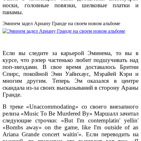
носки, головные повязки, шелковые платки и
панамы.
Эминем задел Ариану Гранде на своем новом альбоме
Если вы следите за карьерой Эминема, то вы в
курсе, что рэпер частенько любит подшучивать над
поп-звездами. В свое время доставалось Бритни
Спирс, покойной Эми Уайнхаус, Мэрайей Кэри и
многим другим. Теперь Эм оказался в центре
скандала из-за своих высказываний в сторону Араны
Гранде.
В треке «Unaccommodating» со своего внезапного
релиза «Music To Be Murdered By» Маршалл зачитал
следующие строчки: «But I'm contemplatin' yellin'
«Bombs away» on the game, like I'm outside of an
Ariana Grande concert waitin'». Если переводить на