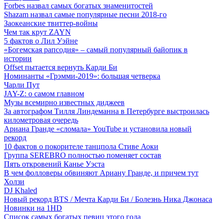
Forbes назвал самых богатых знаменитостей
Shazam назвал самые популярные песни 2018-го
Заокеанские твиттер-войны
Чем так крут ZAYN
5 фактов о Лил Уэйне
«Богемская рапсодия» – самый популярный байопик в
истории
Offset пытается вернуть Карди Би
Номинанты «Грэмми-2019»: большая четверка
Чарли Пут
JAY-Z: о самом главном
Музы всемирно известных диджеев
За автографом Тилля Линдеманна в Петербурге выстроилась
километровая очередь
Ариана Гранде «сломала» YouTube и установила новый
рекорд
10 фактов о покорителе танцпола Стиве Аоки
Группа SEREBRO полностью поменяет состав
Пять откровений Канье Уэста
В чем фолловеры обвиняют Ариану Гранде, и причем тут
Холзи
DJ Khaled
Новый рекорд BTS / Мечта Карди Би / Болезнь Ника Джонаса
Новинки на 1HD
Список самых богатых певиц этого года