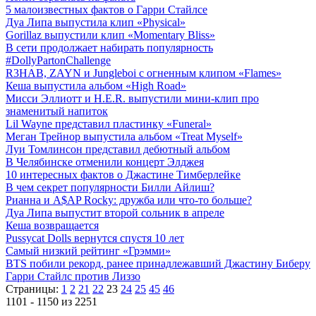
5 малоизвестных фактов о Гарри Стайлсе
Дуа Липа выпустила клип «Physical»
Gorillaz выпустили клип «Momentary Bliss»
В сети продолжает набирать популярность
#DollyPartonChallenge
R3HAB, ZAYN и Jungleboi с огненным клипом «Flames»
Кеша выпустила альбом «High Road»
Мисси Эллиотт и H.E.R. выпустили мини-клип про
знаменитый напиток
Lil Wayne представил пластинку «Funeral»
Меган Трейнор выпустила альбом «Treat Myself»
Луи Томлинсон представил дебютный альбом
В Челябинске отменили концерт Элджея
10 интересных фактов о Джастине Тимберлейке
В чем секрет популярности Билли Айлиш?
Рианна и A$AP Rocky: дружба или что-то больше?
Дуа Липа выпустит второй сольник в апреле
Кеша возвращается
Pussycat Dolls вернутся спустя 10 лет
Самый низкий рейтинг «Грэмми»
BTS побили рекорд, ранее принадлежавший Джастину Биберу
Гарри Стайлс против Лиззо
Страницы:
1
2
21
22
23
24
25
45
46
1101 - 1150 из 2251