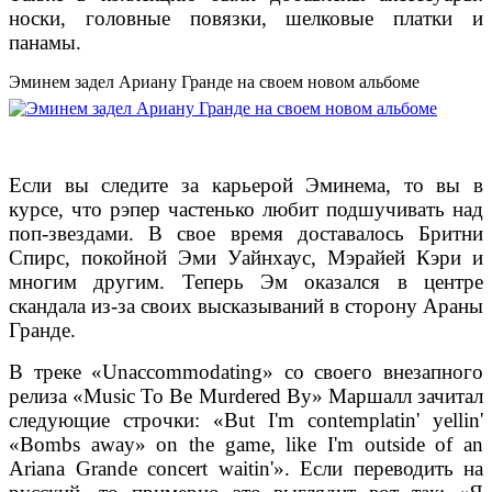
носки, головные повязки, шелковые платки и
панамы.
Эминем задел Ариану Гранде на своем новом альбоме
Если вы следите за карьерой Эминема, то вы в
курсе, что рэпер частенько любит подшучивать над
поп-звездами. В свое время доставалось Бритни
Спирс, покойной Эми Уайнхаус, Мэрайей Кэри и
многим другим. Теперь Эм оказался в центре
скандала из-за своих высказываний в сторону Араны
Гранде.
В треке «Unaccommodating» со своего внезапного
релиза «Music To Be Murdered By» Маршалл зачитал
следующие строчки: «But I'm contemplatin' yellin'
«Bombs away» on the game, like I'm outside of an
Ariana Grande concert waitin'». Если переводить на