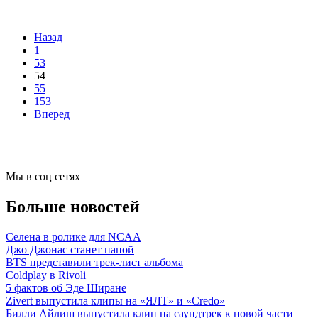
Назад
1
53
54
55
153
Вперед
Мы в соц сетях
Больше новостей
Селена в ролике для NCAA
Джо Джонас станет папой
BTS представили трек-лист альбома
Coldplay в Rivoli
5 фактов об Эде Ширане
Zivert выпустила клипы на «ЯЛТ» и «Credo»
Билли Айлиш выпустила клип на саундтрек к новой части