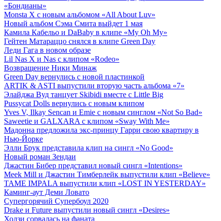
«Бондианы»
Monsta X с новым альбомом «All About Luv»
Новый альбом Сэма Смита выйдет 1 мая
Камила Кабельо и DaBaby в клипе «My Oh My»
Гейтен Матараццо снялся в клипе Green Day
Леди Гага в новом образе
Lil Nas X и Nas с клипом «Rodeo»
Возвращение Ники Минаж
Green Day вернулись с новой пластинкой
ARTIK & ASTI выпустили вторую часть альбома «7»
Элайджа Вуд танцует Skibidi вместе с Little Big
Pussycat Dolls вернулись с новым клипом
Yves V, Ilkay Sencan и Emie с новым синглом «Not So Bad»
Saweetie и GALXARA с клипом «Sway With Me»
Мадонна предложила экс-принцу Гарри свою квартиру в
Нью-Йорке
Элли Брук представила клип на сингл «No Good»
Новый роман Зендаи
Джастин Бибер представил новый сингл «Intentions»
Meek Mill и Джастин Тимберлейк выпустили клип «Believe»
TAME IMPALA выпустили клип «LOST IN YESTERDAY»
Каминг-аут Деми Ловато
Супергорячий Супербоул 2020
Drake и Future выпустили новый сингл «Desires»
Холзи сорвалась на фаната