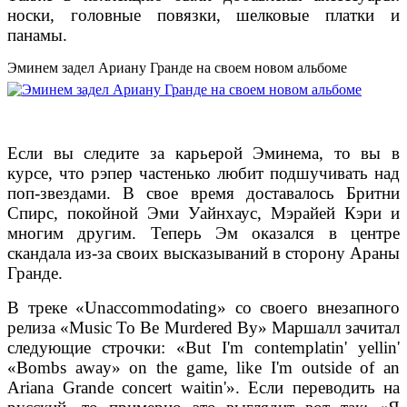
носки, головные повязки, шелковые платки и
панамы.
Эминем задел Ариану Гранде на своем новом альбоме
Если вы следите за карьерой Эминема, то вы в
курсе, что рэпер частенько любит подшучивать над
поп-звездами. В свое время доставалось Бритни
Спирс, покойной Эми Уайнхаус, Мэрайей Кэри и
многим другим. Теперь Эм оказался в центре
скандала из-за своих высказываний в сторону Араны
Гранде.
В треке «Unaccommodating» со своего внезапного
релиза «Music To Be Murdered By» Маршалл зачитал
следующие строчки: «But I'm contemplatin' yellin'
«Bombs away» on the game, like I'm outside of an
Ariana Grande concert waitin'». Если переводить на