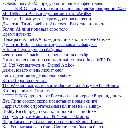
«Glastonbury 2020» представили лайн-ап фестиваля
LITTLE BIG выпустили клип на песню для Евровидения-2020
Mild Minds и Boats представили клип «Walls»
Tones and I выпустила сразу две новые песни
Джастин Тимберлейк и Anderson .Paak спели вместе
Билли Айлиш показала свое тело
Время истекло?
Шакира и Anuel AA объединились в клипе «Me Gusta»
Джастин Бибер экранизирует альбом «Changes»
У Кэти Перри умерла бабушка
Фестиваль «Coachella» перенесли на октябрь
Эминем снял клип на совместный сингл с Juice WRLD
Lil Uzi Vert выпустил «Eternal Atake»
Деми Ловато очень любит себя
Lauv представил дебютный альбом
Кэти Перри беременна
The Weeknd выпустил мини-фильм к альбому «After Hours»
Кто перечитает Эминема?
LITTLE BIG представят Россию на конкурсе «Евровидение»
Дуа Липа совсем скоро представит новый сингл
Гарри Стайлс с трогательным клипом на «Falling»
Roddy Ricch представил клип на хит «The Box»
Егору Криду и HammAli & Navai все Монро
Леди Гага выпустила клип на песню «Stupid Love»
Как бы выглядела Тейлор Свифт, если бы она была