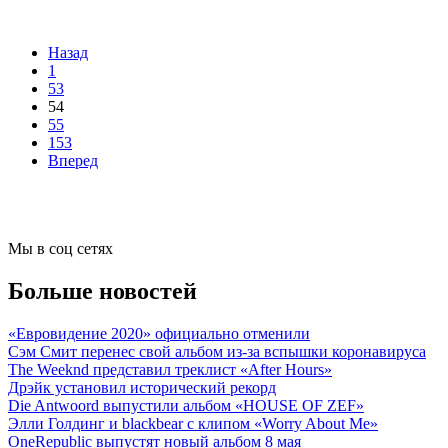
Назад
1
53
54
55
153
Вперед
Мы в соц сетях
Больше новостей
«Евровидение 2020» официально отменили
Сэм Смит перенес свой альбом из-за вспышки коронавируса
The Weeknd представил треклист «After Hours»
Дрэйк установил исторический рекорд
Die Antwoord выпустили альбом «HOUSE OF ZEF»
Элли Голдинг и blackbear с клипом «Worry About Me»
OneRepublic выпустят новый альбом 8 мая