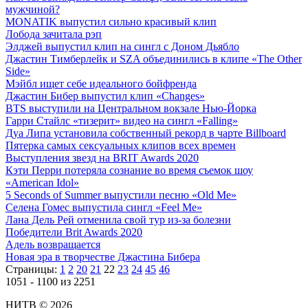
мужчиной?
MONATIK выпустил сильно красивый клип
Лобода зачитала рэп
Элджей выпустил клип на сингл с Доном Дьябло
Джастин Тимберлейк и SZA объединились в клипе «The Other
Side»
Мэйбл ищет себе идеального бойфренда
Джастин Бибер выпустил клип «Changes»
BTS выступили на Центральном вокзале Нью-Йорка
Гарри Стайлс «тизерит» видео на сингл «Falling»
Дуа Липа установила собственный рекорд в чарте Billboard
Пятерка самых сексуальных клипов всех времен
Выступления звезд на BRIT Awards 2020
Кэти Перри потеряла сознание во время съемок шоу
«American Idol»
5 Seconds of Summer выпустили песню «Old Me»
Селена Гомес выпустила сингл «Feel Me»
Лана Дель Рей отменила свой тур из-за болезни
Победители Brit Awards 2020
Адель возвращается
Новая эра в творчестве Джастина Бибера
Страницы:
1
2
20
21
22
23
24
45
46
1051 - 1100 из 2251
НИТВ © 2026