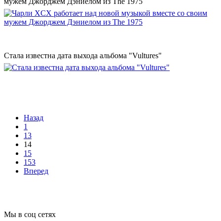
мужем Джорджем Дэниелом из The 1975
Стала известна дата выхода альбома "Vultures"
Назад
1
13
14
15
153
Вперед
Мы в соц сетях