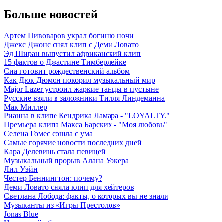
Больше новостей
Артем Пивоваров украл богиню ночи
Джекс Джонс снял клип с Деми Ловато
Эд Ширан выпустил африканский клип
15 фактов о Джастине Тимберлейке
Сиа готовит рождественский альбом
Как Дюк Дюмон покорил музыкальный мир
Major Lazer устроил жаркие танцы в пустыне
Русские взяли в заложники Тилля Линдеманна
Мак Миллер
Рианна в клипе Кендрика Ламара - "LOYALTY."
Премьера клипа Макса Барских - "Моя любовь"
Селена Гомес сошла с ума
Самые горячие новости последних дней
Кара Делевинь стала певицей
Музыкальный прорыв Алана Уокера
Лил Уэйн
Честер Беннингтон: почему?
Деми Ловато сняла клип для хейтеров
Светлана Лобода: факты, о которых вы не знали
Музыканты из «Игры Престолов»
Jonas Blue