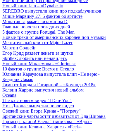
Новостной обзор за прошедшие выходные
Новый клип Jain – «Dynabeat»
SEREBRO выпустили клип про подкаблучников
Мише Марвину 27! 5 фактов об артисте
Монатик заряжает витамином D
Главные новости последних дней
5 фактов о группе Portugal. The Man
Новые треки от американских королев поп-музыки
Мечтательный клип от Major Lazer
Мартин Солвейг
Егор Крид раздает деньги за шутки
Skrillex: любить или ненавидеть
Новый клип Маклемора - «Glorious»
10 фактов о группе Время и Стекло
Юлианна Караулова выпустила клип «Не верю»
Кендрик Ламар
Гимн от Крида и Гагариной – «Команда 2018»
Келвин Харрис выпустил новый альбом
Oceana
The xx с новым видео "I Dare You"
Ник Джонас выпустил новое видео
Свежий клип Егора Крида - "Потрачу"
Британские чарты хотят избавиться от Эда Ширана
Премьера клипа! Елена Темникова – «Вдох»
Новый клип Келвина Харриса - «Feels»