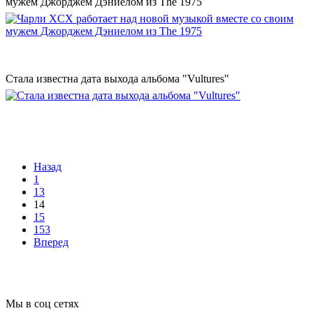
мужем Джорджем Дэниелом из The 1975
Стала известна дата выхода альбома "Vultures"
Назад
1
13
14
15
153
Вперед
Мы в соц сетях