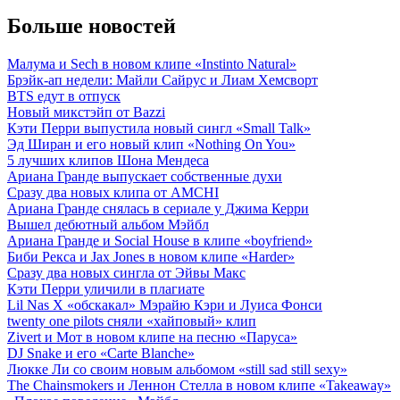
Больше новостей
Малума и Sech в новом клипе «Instinto Natural»
Брэйк-ап недели: Майли Сайрус и Лиам Хемсворт
BTS едут в отпуск
Новый микстэйп от Bazzi
Кэти Перри выпустила новый сингл «Small Talk»
Эд Ширан и его новый клип «Nothing On You»
5 лучших клипов Шона Мендеса
Ариана Гранде выпускает собственные духи
Сразу два новых клипа от AMCHI
Ариана Гранде снялась в сериале у Джима Керри
Вышел дебютный альбом Мэйбл
Ариана Гранде и Social House в клипе «boyfriend»
Биби Рекса и Jax Jones в новом клипе «Harder»
Сразу два новых сингла от Эйвы Макс
Кэти Перри уличили в плагиате
Lil Nas X «обскакал» Мэрайю Кэри и Луиса Фонси
twenty one pilots сняли «хайповый» клип
Zivert и Мот в новом клипе на песню «Паруса»
DJ Snake и его «Carte Blanche»
Люкке Ли со своим новым альбомом «still sad still sexy»
The Chainsmokers и Леннон Стелла в новом клипе «Takeaway»