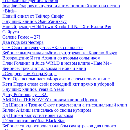
«Плохое поведение» Мэйбл
Imagine Dragons выпустили анимационный клип на песню
«Birds»
Новый сингл от Тейлор Свифт
5 лучших клипов Эми Уайнхаус
Новый рекорд «Old Town Road» Lil Nas X и Билли Рэя
Сайруса
Селене Гомес – 27!
Два года без Честера
Сэм Смит интересуется: «Как спалось?»
Бейонсе выпустила альбом саундтреков к «Королю Льву»
Возвращение Игги Азалии со вторым сольником
Элли Голдинг и Juice WRLD в новом клипе «Hate Me»
Бейонсе: трек-лист альбома и новый клип
«Сердцеедка» Егора Крида
Рита Ора вспоминает «Форсаж» в своем новом клипе
Кэти Перри спела свой последний хит прямо в уборной
5 лучших клипов Years & Years
Дэну Рейнольдсу – 32!
AMCHI и TERNOVOY в новом клипе «Прочь»
Эд Ширан и Трэвис Скотт представили антисоциальный клип
Билли Айлиш записалась со своим кумиром
Эд Ширан выпустил новый альбом
L’One против лейбла Black Star
Бейонсе спродюсировала альбом саундтреков для нового