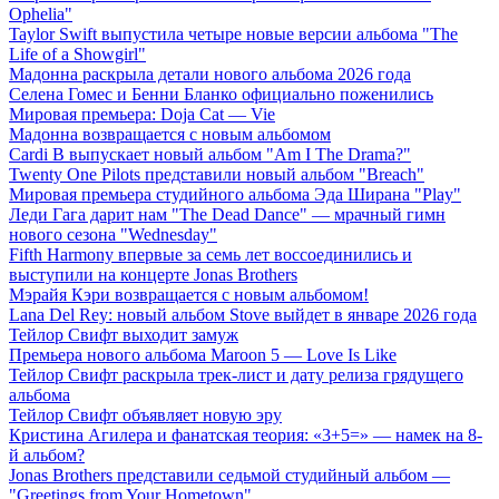
Ophelia"
Taylor Swift выпустила четыре новые версии альбома "The
Life of a Showgirl"
Мадонна раскрыла детали нового альбома 2026 года
Селена Гомес и Бенни Бланко официально поженились
Мировая премьера: Doja Cat — Vie
Мадонна возвращается с новым альбомом
Cardi B выпускает новый альбом "Am I The Drama?"
Twenty One Pilots представили новый альбом "Breach"
Мировая премьера студийного альбома Эда Ширана "Play"
Леди Гага дарит нам "The Dead Dance" — мрачный гимн
нового сезона "Wednesday"
Fifth Harmony впервые за семь лет воссоединились и
выступили на концерте Jonas Brothers
Мэрайя Кэри возвращается с новым альбомом!
Lana Del Rey: новый альбом Stove выйдет в январе 2026 года
Тейлор Свифт выходит замуж
Премьера нового альбома Maroon 5 — Love Is Like
Тейлор Свифт раскрыла трек-лист и дату релиза грядущего
альбома
Тейлор Свифт объявляет новую эру
Кристина Агилера и фанатская теория: «3+5=» — намек на 8-
й альбом?
Jonas Brothers представили седьмой студийный альбом —
"Greetings from Your Hometown"