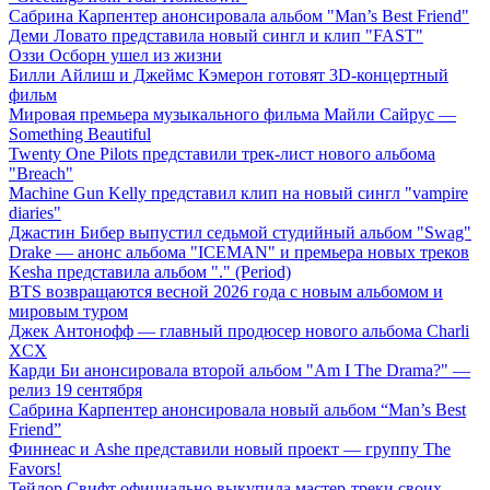
Сабрина Карпентер анонсировала альбом "Man’s Best Friend"
Деми Ловато представила новый сингл и клип "FAST"
Оззи Осборн ушел из жизни
Билли Айлиш и Джеймс Кэмерон готовят 3D-концертный
фильм
Мировая премьера музыкального фильма Майли Сайрус —
Something Beautiful
Twenty One Pilots представили трек-лист нового альбома
"Breach"
Machine Gun Kelly представил клип на новый сингл "vampire
diaries"
Джастин Бибер выпустил седьмой студийный альбом "Swag"
Drake — анонс альбома "ICEMAN" и премьера новых треков
Kesha представила альбом "." (Period)
BTS возвращаются весной 2026 года с новым альбомом и
мировым туром
Джек Антонофф — главный продюсер нового альбома Charli
XCX
Карди Би анонсировала второй альбом "Am I The Drama?" —
релиз 19 сентября
Сабрина Карпентер анонсировала новый альбом “Man’s Best
Friend”
Финнеас и Ashe представили новый проект — группу The
Favors!
Тейлор Свифт официально выкупила мастер-треки своих