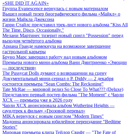
«SHE DID IT AGAIN»
Группа Evanescence вернулась с новым материалом
Вышел новый тизер биографического фильма «Майкл» о
жизни Майкла Джексона
Гарри Стайлс представил трек-лист нового альбома "Kiss All
The Time. Disco, Occasionally."
Мелани Мартинес тизерит новый сингл "Possession" перед
выходом четвёртого альбома
Ариана Гранде намекнула на возможное завершение
гастрольной карьеры
Бруно Марс завершил работу над новым альбомом
Премьера нового мини-альбома Вани Дмитриенко «Эмоции
— последствия»
The Pussycat Dolls думают о возвращении на сцену
Документальный мини-сериал о P. Diddy — 2 декабря
состоится премьера “Sean Combs: The Reckoning”
Tate McRae — мировой релиз So Close To What??? (Deluxe)
Представлен первый постер фильма "The Moment" с Чарли
XCX — премьера уже в 2026 году
Чарли XCX анонсировала альбом Wuthering Heights —
саундтрек к фильму «Грозовой перевал»
MIKA вернулся с новым синглом "Modern Times"
Мадонна анонсировала юбилейное переиздание “Bedtime
Stories”
Мировая премьера клипа Тейлор Свифт — "The Fate of