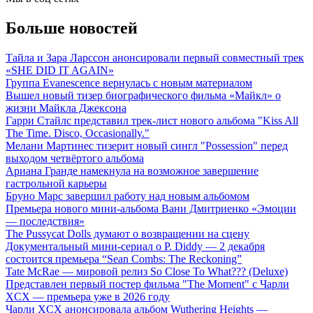
Больше новостей
Тайла и Зара Ларссон анонсировали первый совместный трек
«SHE DID IT AGAIN»
Группа Evanescence вернулась с новым материалом
Вышел новый тизер биографического фильма «Майкл» о
жизни Майкла Джексона
Гарри Стайлс представил трек-лист нового альбома "Kiss All
The Time. Disco, Occasionally."
Мелани Мартинес тизерит новый сингл "Possession" перед
выходом четвёртого альбома
Ариана Гранде намекнула на возможное завершение
гастрольной карьеры
Бруно Марс завершил работу над новым альбомом
Премьера нового мини-альбома Вани Дмитриенко «Эмоции
— последствия»
The Pussycat Dolls думают о возвращении на сцену
Документальный мини-сериал о P. Diddy — 2 декабря
состоится премьера “Sean Combs: The Reckoning”
Tate McRae — мировой релиз So Close To What??? (Deluxe)
Представлен первый постер фильма "The Moment" с Чарли
XCX — премьера уже в 2026 году
Чарли XCX анонсировала альбом Wuthering Heights —