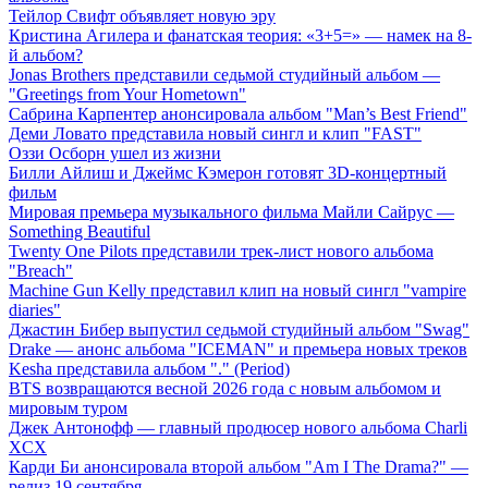
Тейлор Свифт объявляет новую эру
Кристина Агилера и фанатская теория: «3+5=» — намек на 8-
й альбом?
Jonas Brothers представили седьмой студийный альбом —
"Greetings from Your Hometown"
Сабрина Карпентер анонсировала альбом "Man’s Best Friend"
Деми Ловато представила новый сингл и клип "FAST"
Оззи Осборн ушел из жизни
Билли Айлиш и Джеймс Кэмерон готовят 3D-концертный
фильм
Мировая премьера музыкального фильма Майли Сайрус —
Something Beautiful
Twenty One Pilots представили трек-лист нового альбома
"Breach"
Machine Gun Kelly представил клип на новый сингл "vampire
diaries"
Джастин Бибер выпустил седьмой студийный альбом "Swag"
Drake — анонс альбома "ICEMAN" и премьера новых треков
Kesha представила альбом "." (Period)
BTS возвращаются весной 2026 года с новым альбомом и
мировым туром
Джек Антонофф — главный продюсер нового альбома Charli
XCX
Карди Би анонсировала второй альбом "Am I The Drama?" —
релиз 19 сентября