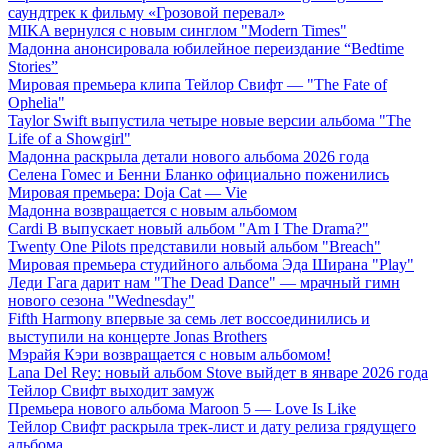
саундтрек к фильму «Грозовой перевал»
MIKA вернулся с новым синглом "Modern Times"
Мадонна анонсировала юбилейное переиздание “Bedtime
Stories”
Мировая премьера клипа Тейлор Свифт — "The Fate of
Ophelia"
Taylor Swift выпустила четыре новые версии альбома "The
Life of a Showgirl"
Мадонна раскрыла детали нового альбома 2026 года
Селена Гомес и Бенни Бланко официально поженились
Мировая премьера: Doja Cat — Vie
Мадонна возвращается с новым альбомом
Cardi B выпускает новый альбом "Am I The Drama?"
Twenty One Pilots представили новый альбом "Breach"
Мировая премьера студийного альбома Эда Ширана "Play"
Леди Гага дарит нам "The Dead Dance" — мрачный гимн
нового сезона "Wednesday"
Fifth Harmony впервые за семь лет воссоединились и
выступили на концерте Jonas Brothers
Мэрайя Кэри возвращается с новым альбомом!
Lana Del Rey: новый альбом Stove выйдет в январе 2026 года
Тейлор Свифт выходит замуж
Премьера нового альбома Maroon 5 — Love Is Like
Тейлор Свифт раскрыла трек-лист и дату релиза грядущего
альбома