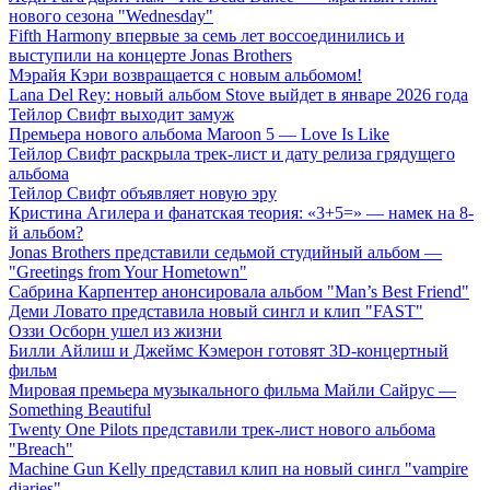
нового сезона "Wednesday"
Fifth Harmony впервые за семь лет воссоединились и
выступили на концерте Jonas Brothers
Мэрайя Кэри возвращается с новым альбомом!
Lana Del Rey: новый альбом Stove выйдет в январе 2026 года
Тейлор Свифт выходит замуж
Премьера нового альбома Maroon 5 — Love Is Like
Тейлор Свифт раскрыла трек-лист и дату релиза грядущего
альбома
Тейлор Свифт объявляет новую эру
Кристина Агилера и фанатская теория: «3+5=» — намек на 8-
й альбом?
Jonas Brothers представили седьмой студийный альбом —
"Greetings from Your Hometown"
Сабрина Карпентер анонсировала альбом "Man’s Best Friend"
Деми Ловато представила новый сингл и клип "FAST"
Оззи Осборн ушел из жизни
Билли Айлиш и Джеймс Кэмерон готовят 3D-концертный
фильм
Мировая премьера музыкального фильма Майли Сайрус —
Something Beautiful
Twenty One Pilots представили трек-лист нового альбома
"Breach"
Machine Gun Kelly представил клип на новый сингл "vampire
diaries"