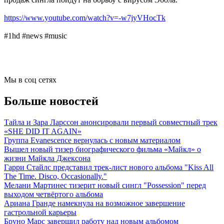
https://www.youtube.com/watch?v=-w7jyVHocTk
#1hd #news #music
Мы в соц сетях
Больше новостей
Тайла и Зара Ларссон анонсировали первый совместный трек
«SHE DID IT AGAIN»
Группа Evanescence вернулась с новым материалом
Вышел новый тизер биографического фильма «Майкл» о
жизни Майкла Джексона
Гарри Стайлс представил трек-лист нового альбома "Kiss All
The Time. Disco, Occasionally."
Мелани Мартинес тизерит новый сингл "Possession" перед
выходом четвёртого альбома
Ариана Гранде намекнула на возможное завершение
гастрольной карьеры
Бруно Марс завершил работу над новым альбомом