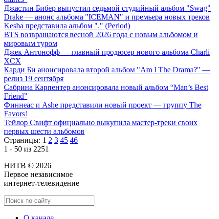
Джастин Бибер выпустил седьмой студийный альбом "Swag"
Drake — анонс альбома "ICEMAN" и премьера новых треков
Kesha представила альбом "." (Period)
BTS возвращаются весной 2026 года с новым альбомом и
мировым туром
Джек Антонофф — главный продюсер нового альбома Charli
XCX
Карди Би анонсировала второй альбом "Am I The Drama?" —
релиз 19 сентября
Сабрина Карпентер анонсировала новый альбом “Man’s Best
Friend”
Финнеас и Ashe представили новый проект — группу The
Favors!
Тейлор Свифт официально выкупила мастер-треки своих
первых шести альбомов
Страницы:
1
2
3
45
46
1 - 50 из 2251
НИТВ © 2026
Первое независимое
интернет-телевидение
О канале