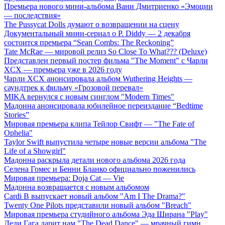
Премьера нового мини-альбома Вани Дмитриенко «Эмоции
— последствия»
The Pussycat Dolls думают о возвращении на сцену
Документальный мини-сериал о P. Diddy — 2 декабря
состоится премьера “Sean Combs: The Reckoning”
Tate McRae — мировой релиз So Close To What??? (Deluxe)
Представлен первый постер фильма "The Moment" с Чарли
XCX — премьера уже в 2026 году
Чарли XCX анонсировала альбом Wuthering Heights —
саундтрек к фильму «Грозовой перевал»
MIKA вернулся с новым синглом "Modern Times"
Мадонна анонсировала юбилейное переиздание “Bedtime
Stories”
Мировая премьера клипа Тейлор Свифт — "The Fate of
Ophelia"
Taylor Swift выпустила четыре новые версии альбома "The
Life of a Showgirl"
Мадонна раскрыла детали нового альбома 2026 года
Селена Гомес и Бенни Бланко официально поженились
Мировая премьера: Doja Cat — Vie
Мадонна возвращается с новым альбомом
Cardi B выпускает новый альбом "Am I The Drama?"
Twenty One Pilots представили новый альбом "Breach"
Мировая премьера студийного альбома Эда Ширана "Play"
Леди Гага дарит нам "The Dead Dance" — мрачный гимн