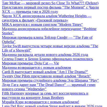
Tate McRae — мировой релиз So Close To What??? (Deluxe)
Представлен первый постер фильма "The Moment" с Чарли
XCX — премьера уже в 2026 году
Чарли XCX анонсировала альбом Wuthering Heights —
саундтрек к фильму «Грозовой перевал»
MIKA вернулся с новым синглом "Modern Times"
Мадонна анонсировала юбилейное переиздание “Bedtime
Stories”
Мировая премьера клипа Тейлор Свифт — "The Fate of
Ophelia"
Taylor Swift выпустила четыре новые версии альбома "The
Life of a Showgirl"
Мадонна раскрыла детали нового альбома 2026 года
Селена Гомес и Бенни Бланко официально поженились
Мировая премьера: Doja Cat — Vie
Мадонна возвращается с новым альбомом
Cardi B выпускает новый альбом "Am I The Drama?"
Twenty One Pilots представили новый альбом "Breach"
Мировая премьера студийного альбома Эда Ширана "Play"
Леди Гага дарит нам "The Dead Dance" — мрачный гимн
нового сезона "Wednesday"
Fifth Harmony впервые за семь лет воссоединились и
выступили на концерте Jonas Brothers
Мэрайя Кэри возвращается с новым альбомом!
Lana Del Rey: новый альбом Stove выйдет в январе 2026 года