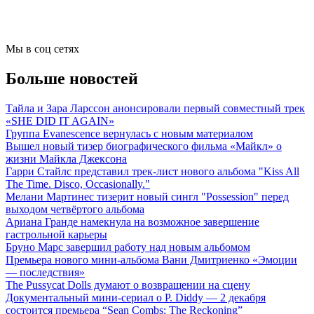
Мы в соц сетях
Больше новостей
Тайла и Зара Ларссон анонсировали первый совместный трек
«SHE DID IT AGAIN»
Группа Evanescence вернулась с новым материалом
Вышел новый тизер биографического фильма «Майкл» о
жизни Майкла Джексона
Гарри Стайлс представил трек-лист нового альбома "Kiss All
The Time. Disco, Occasionally."
Мелани Мартинес тизерит новый сингл "Possession" перед
выходом четвёртого альбома
Ариана Гранде намекнула на возможное завершение
гастрольной карьеры
Бруно Марс завершил работу над новым альбомом
Премьера нового мини-альбома Вани Дмитриенко «Эмоции
— последствия»
The Pussycat Dolls думают о возвращении на сцену
Документальный мини-сериал о P. Diddy — 2 декабря
состоится премьера “Sean Combs: The Reckoning”