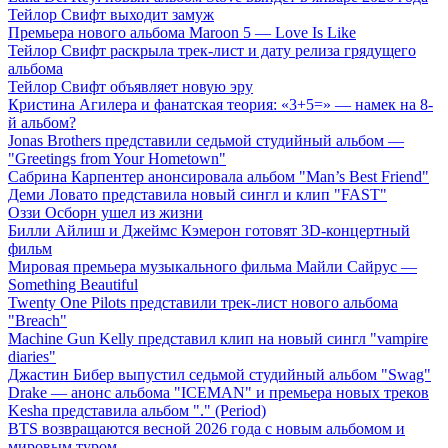
Тейлор Свифт выходит замуж
Премьера нового альбома Maroon 5 — Love Is Like
Тейлор Свифт раскрыла трек-лист и дату релиза грядущего
альбома
Тейлор Свифт объявляет новую эру
Кристина Агилера и фанатская теория: «3+5=» — намек на 8-
й альбом?
Jonas Brothers представили седьмой студийный альбом —
"Greetings from Your Hometown"
Сабрина Карпентер анонсировала альбом "Man’s Best Friend"
Деми Ловато представила новый сингл и клип "FAST"
Оззи Осборн ушел из жизни
Билли Айлиш и Джеймс Кэмерон готовят 3D-концертный
фильм
Мировая премьера музыкального фильма Майли Сайрус —
Something Beautiful
Twenty One Pilots представили трек-лист нового альбома
"Breach"
Machine Gun Kelly представил клип на новый сингл "vampire
diaries"
Джастин Бибер выпустил седьмой студийный альбом "Swag"
Drake — анонс альбома "ICEMAN" и премьера новых треков
Kesha представила альбом "." (Period)
BTS возвращаются весной 2026 года с новым альбомом и
мировым туром