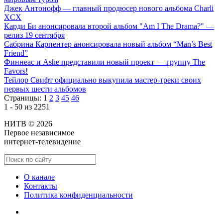
Джек Антонофф — главный продюсер нового альбома Charli
XCX
Карди Би анонсировала второй альбом "Am I The Drama?" —
релиз 19 сентября
Сабрина Карпентер анонсировала новый альбом “Man’s Best
Friend”
Финнеас и Ashe представили новый проект — группу The
Favors!
Тейлор Свифт официально выкупила мастер-треки своих
первых шести альбомов
Страницы:
1
2
3
45
46
1 - 50 из 2251
НИТВ © 2026
Первое независимое
интернет-телевидение
О канале
Контакты
Политика конфиденциальности