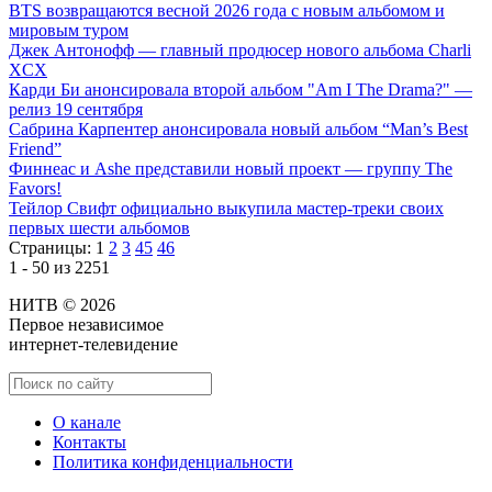
BTS возвращаются весной 2026 года с новым альбомом и
мировым туром
Джек Антонофф — главный продюсер нового альбома Charli
XCX
Карди Би анонсировала второй альбом "Am I The Drama?" —
релиз 19 сентября
Сабрина Карпентер анонсировала новый альбом “Man’s Best
Friend”
Финнеас и Ashe представили новый проект — группу The
Favors!
Тейлор Свифт официально выкупила мастер-треки своих
первых шести альбомов
Страницы:
1
2
3
45
46
1 - 50 из 2251
НИТВ © 2026
Первое независимое
интернет-телевидение
О канале
Контакты
Политика конфиденциальности