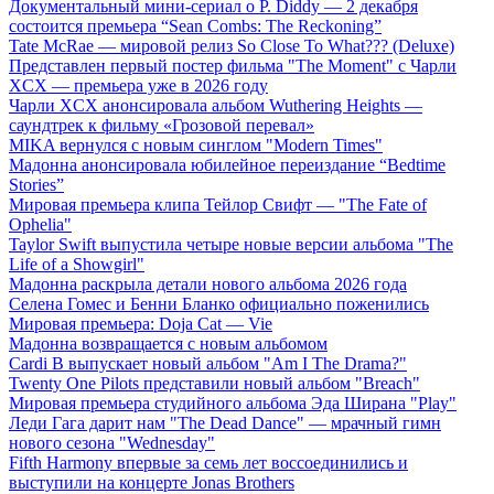
Документальный мини-сериал о P. Diddy — 2 декабря
состоится премьера “Sean Combs: The Reckoning”
Tate McRae — мировой релиз So Close To What??? (Deluxe)
Представлен первый постер фильма "The Moment" с Чарли
XCX — премьера уже в 2026 году
Чарли XCX анонсировала альбом Wuthering Heights —
саундтрек к фильму «Грозовой перевал»
MIKA вернулся с новым синглом "Modern Times"
Мадонна анонсировала юбилейное переиздание “Bedtime
Stories”
Мировая премьера клипа Тейлор Свифт — "The Fate of
Ophelia"
Taylor Swift выпустила четыре новые версии альбома "The
Life of a Showgirl"
Мадонна раскрыла детали нового альбома 2026 года
Селена Гомес и Бенни Бланко официально поженились
Мировая премьера: Doja Cat — Vie
Мадонна возвращается с новым альбомом
Cardi B выпускает новый альбом "Am I The Drama?"
Twenty One Pilots представили новый альбом "Breach"
Мировая премьера студийного альбома Эда Ширана "Play"
Леди Гага дарит нам "The Dead Dance" — мрачный гимн
нового сезона "Wednesday"
Fifth Harmony впервые за семь лет воссоединились и
выступили на концерте Jonas Brothers