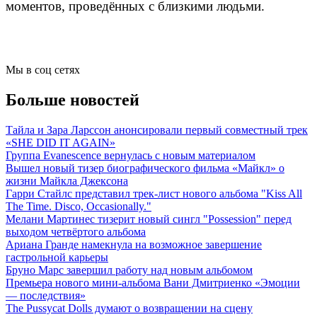
моментов, проведённых с близкими людьми.
Мы в соц сетях
Больше новостей
Тайла и Зара Ларссон анонсировали первый совместный трек
«SHE DID IT AGAIN»
Группа Evanescence вернулась с новым материалом
Вышел новый тизер биографического фильма «Майкл» о
жизни Майкла Джексона
Гарри Стайлс представил трек-лист нового альбома "Kiss All
The Time. Disco, Occasionally."
Мелани Мартинес тизерит новый сингл "Possession" перед
выходом четвёртого альбома
Ариана Гранде намекнула на возможное завершение
гастрольной карьеры
Бруно Марс завершил работу над новым альбомом
Премьера нового мини-альбома Вани Дмитриенко «Эмоции
— последствия»
The Pussycat Dolls думают о возвращении на сцену