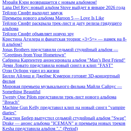
Мэрайя Кэри возвращается с новым альбомом!
Lana Del Rey: новый альбом Stove выйдет в январе 2026 года
Тейлор Свифт выходит замуж
Премьера нового альбома Maroon 5 — Love Is Like
Тейлор Свифт раскрыла трек-лист и дату релиза грядущего
альбома
Тейлор Свифт объявляет новую эру
Кристина Агилера и фанатская теория: «3+5=» — намек на 8-
й альбом?
Jonas Brothers представили седьмой студийный альбом —
"Greetings from Your Hometown"
Сабрина Карпентер анонсировала альбом "Man’s Best Friend"
Деми Ловато представила новый сингл и клип "FAST"
Оззи Осборн ушел из жизни
Билли Айлиш и Джеймс Кэмерон готовят 3D-концертный
фильм
Мировая премьера музыкального фильма Майли Сайрус —
Something Beautiful
Twenty One Pilots представили трек-лист нового альбома
"Breach"
Machine Gun Kelly представил клип на новый сингл "vampire
diaries"
Джастин Бибер выпустил седьмой студийный альбом "Swag"
Drake — анонс альбома "ICEMAN" и премьера новых треков
Kesha представила альбом "." (Period)