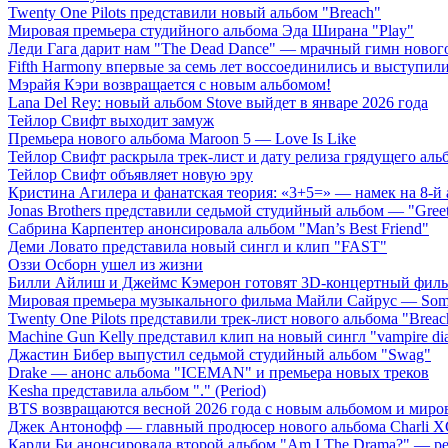
Twenty One Pilots представили новый альбом "Breach"
Мировая премьера студийного альбома Эда Ширана "Play"
Леди Гага дарит нам "The Dead Dance" — мрачный гимн нового
Fifth Harmony впервые за семь лет воссоединились и выступили 
Мэрайя Кэри возвращается с новым альбомом!
Lana Del Rey: новый альбом Stove выйдет в январе 2026 года
Тейлор Свифт выходит замуж
Премьера нового альбома Maroon 5 — Love Is Like
Тейлор Свифт раскрыла трек-лист и дату релиза грядущего аль
Тейлор Свифт объявляет новую эру
Кристина Агилера и фанатская теория: «3+5=» — намек на 8-й
Jonas Brothers представили седьмой студийный альбом — "Gree
Сабрина Карпентер анонсировала альбом "Man’s Best Friend"
Деми Ловато представила новый сингл и клип "FAST"
Оззи Осборн ушел из жизни
Билли Айлиш и Джеймс Кэмерон готовят 3D-концертный фил
Мировая премьера музыкального фильма Майли Сайрус — Somet
Twenty One Pilots представили трек-лист нового альбома "Breac
Machine Gun Kelly представил клип на новый сингл "vampire dia
Джастин Бибер выпустил седьмой студийный альбом "Swag"
Drake — анонс альбома "ICEMAN" и премьера новых треков
Kesha представила альбом "." (Period)
BTS возвращаются весной 2026 года с новым альбомом и мир
Джек Антонофф — главный продюсер нового альбома Charli 
Карди Би анонсировала второй альбом "Am I The Drama?" — ре