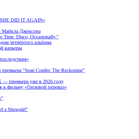
 «SHE DID IT AGAIN»
и Майкла Джексона
 Time. Disco, Occasionally."
одом четвёртого альбома
ой карьеры
последствия»
 премьера “Sean Combs: The Reckoning”
 — премьера уже в 2026 году
к к фильму «Грозовой перевал»
s”
f a Showgirl"