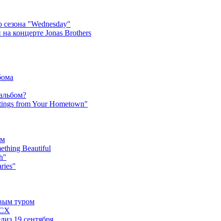
 сезона "Wednesday"
на концерте Jonas Brothers
бома
 альбом?
tings from Your Hometown"
ьм
hing Beautiful
h"
ries"
овым туром
XCX
лиз 19 сентября