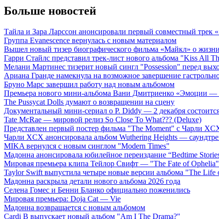
Больше новостей
Тайла и Зара Ларссон анонсировали первый совместный трек
Группа Evanescence вернулась с новым материалом
Вышел новый тизер биографического фильма «Майкл» о жизн
Гарри Стайлс представил трек-лист нового альбома "Kiss All The
Мелани Мартинес тизерит новый сингл "Possession" перед вых
Ариана Гранде намекнула на возможное завершение гастрольн
Бруно Марс завершил работу над новым альбомом
Премьера нового мини-альбома Вани Дмитриенко «Эмоции — 
The Pussycat Dolls думают о возвращении на сцену
Документальный мини-сериал о P. Diddy — 2 декабря состоится
Tate McRae — мировой релиз So Close To What??? (Deluxe)
Представлен первый постер фильма "The Moment" с Чарли XCX
Чарли XCX анонсировала альбом Wuthering Heights — саундтре
MIKA вернулся с новым синглом "Modern Times"
Мадонна анонсировала юбилейное переиздание “Bedtime Storie
Мировая премьера клипа Тейлор Свифт — "The Fate of Ophelia"
Taylor Swift выпустила четыре новые версии альбома "The Life o
Мадонна раскрыла детали нового альбома 2026 года
Селена Гомес и Бенни Бланко официально поженились
Мировая премьера: Doja Cat — Vie
Мадонна возвращается с новым альбомом
Cardi B выпускает новый альбом "Am I The Drama?"