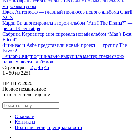
BTS возвращаются весной 2026 года с новым альбомом и
мировым туром
Джек Антонофф — главный продюсер нового альбома Charli
XCX
Карди Би анонсировала второй альбом "Am I The Drama?" —
релиз 19 сентября
Сабрина Карпентер анонсировала новый альбом “Man’s Best
Friend”
Финнеас и Ashe представили новый проект — группу The
Favors!
Тейлор Свифт официально выкупила мастер-треки своих
первых шести альбомов
Страницы:
1
2
3
45
46
1 - 50 из 2251
НИТВ © 2026
Первое независимое
интернет-телевидение
О канале
Контакты
Политика конфиденциальности