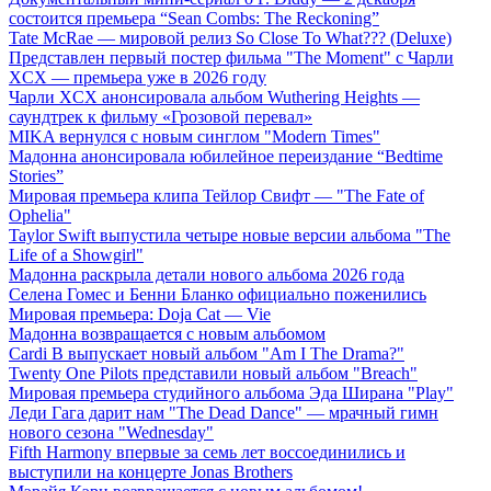
состоится премьера “Sean Combs: The Reckoning”
Tate McRae — мировой релиз So Close To What??? (Deluxe)
Представлен первый постер фильма "The Moment" с Чарли
XCX — премьера уже в 2026 году
Чарли XCX анонсировала альбом Wuthering Heights —
саундтрек к фильму «Грозовой перевал»
MIKA вернулся с новым синглом "Modern Times"
Мадонна анонсировала юбилейное переиздание “Bedtime
Stories”
Мировая премьера клипа Тейлор Свифт — "The Fate of
Ophelia"
Taylor Swift выпустила четыре новые версии альбома "The
Life of a Showgirl"
Мадонна раскрыла детали нового альбома 2026 года
Селена Гомес и Бенни Бланко официально поженились
Мировая премьера: Doja Cat — Vie
Мадонна возвращается с новым альбомом
Cardi B выпускает новый альбом "Am I The Drama?"
Twenty One Pilots представили новый альбом "Breach"
Мировая премьера студийного альбома Эда Ширана "Play"
Леди Гага дарит нам "The Dead Dance" — мрачный гимн
нового сезона "Wednesday"
Fifth Harmony впервые за семь лет воссоединились и
выступили на концерте Jonas Brothers