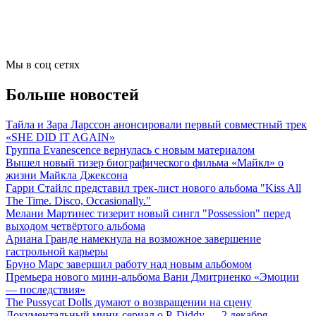
Мы в соц сетях
Больше новостей
Тайла и Зара Ларссон анонсировали первый совместный трек
«SHE DID IT AGAIN»
Группа Evanescence вернулась с новым материалом
Вышел новый тизер биографического фильма «Майкл» о
жизни Майкла Джексона
Гарри Стайлс представил трек-лист нового альбома "Kiss All
The Time. Disco, Occasionally."
Мелани Мартинес тизерит новый сингл "Possession" перед
выходом четвёртого альбома
Ариана Гранде намекнула на возможное завершение
гастрольной карьеры
Бруно Марс завершил работу над новым альбомом
Премьера нового мини-альбома Вани Дмитриенко «Эмоции
— последствия»
The Pussycat Dolls думают о возвращении на сцену
Документальный мини-сериал о P. Diddy — 2 декабря