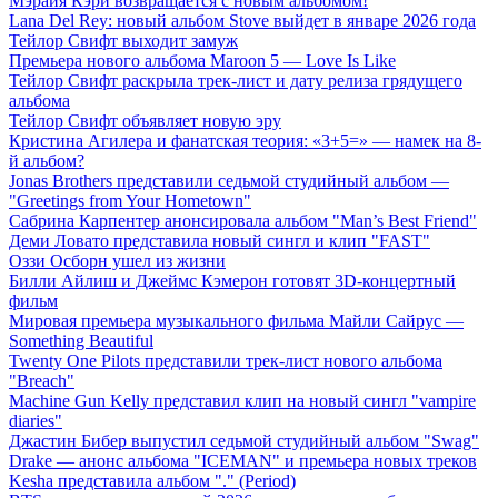
Мэрайя Кэри возвращается с новым альбомом!
Lana Del Rey: новый альбом Stove выйдет в январе 2026 года
Тейлор Свифт выходит замуж
Премьера нового альбома Maroon 5 — Love Is Like
Тейлор Свифт раскрыла трек-лист и дату релиза грядущего
альбома
Тейлор Свифт объявляет новую эру
Кристина Агилера и фанатская теория: «3+5=» — намек на 8-
й альбом?
Jonas Brothers представили седьмой студийный альбом —
"Greetings from Your Hometown"
Сабрина Карпентер анонсировала альбом "Man’s Best Friend"
Деми Ловато представила новый сингл и клип "FAST"
Оззи Осборн ушел из жизни
Билли Айлиш и Джеймс Кэмерон готовят 3D-концертный
фильм
Мировая премьера музыкального фильма Майли Сайрус —
Something Beautiful
Twenty One Pilots представили трек-лист нового альбома
"Breach"
Machine Gun Kelly представил клип на новый сингл "vampire
diaries"
Джастин Бибер выпустил седьмой студийный альбом "Swag"
Drake — анонс альбома "ICEMAN" и премьера новых треков
Kesha представила альбом "." (Period)