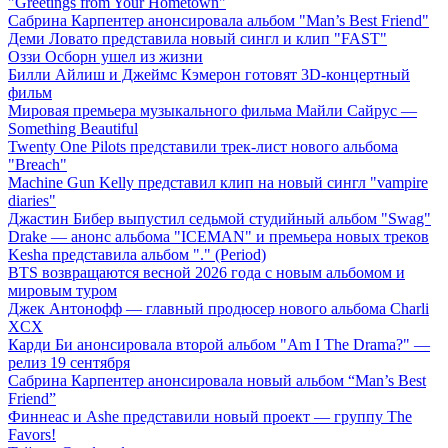
"Greetings from Your Hometown"
Сабрина Карпентер анонсировала альбом "Man’s Best Friend"
Деми Ловато представила новый сингл и клип "FAST"
Оззи Осборн ушел из жизни
Билли Айлиш и Джеймс Кэмерон готовят 3D-концертный
фильм
Мировая премьера музыкального фильма Майли Сайрус —
Something Beautiful
Twenty One Pilots представили трек-лист нового альбома
"Breach"
Machine Gun Kelly представил клип на новый сингл "vampire
diaries"
Джастин Бибер выпустил седьмой студийный альбом "Swag"
Drake — анонс альбома "ICEMAN" и премьера новых треков
Kesha представила альбом "." (Period)
BTS возвращаются весной 2026 года с новым альбомом и
мировым туром
Джек Антонофф — главный продюсер нового альбома Charli
XCX
Карди Би анонсировала второй альбом "Am I The Drama?" —
релиз 19 сентября
Сабрина Карпентер анонсировала новый альбом “Man’s Best
Friend”
Финнеас и Ashe представили новый проект — группу The
Favors!