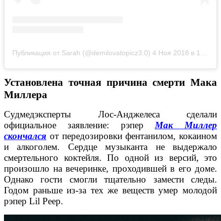
Публикация от Sarah (@demilovatopicz3.0)
4 Ноя 2018 в 1:13 PST
Установлена точная причина смерти Мака
Миллера
Судмедэксперты Лос-Анджелеса сделали
официальное заявление: рэпер
Мак Миллер
скончался
от передозировки фентанилом, кокаином
и алкоголем. Сердце музыканта не выдержало
смертельного коктейля. По одной из версий, это
произошло на вечеринке, проходившей в его доме.
Однако гости смогли тщательно замести следы.
Годом раньше из-за тех же веществ умер молодой
рэпер Lil Peep.