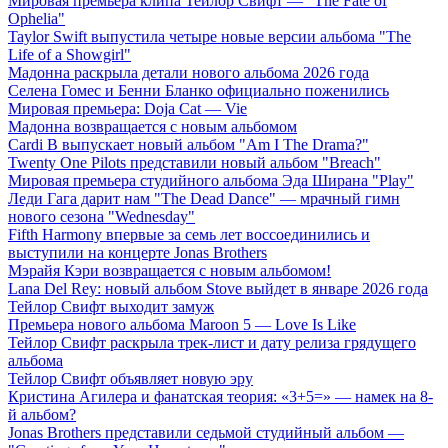
Мировая премьера клипа Тейлор Свифт — "The Fate of
Ophelia"
Taylor Swift выпустила четыре новые версии альбома "The
Life of a Showgirl"
Мадонна раскрыла детали нового альбома 2026 года
Селена Гомес и Бенни Бланко официально поженились
Мировая премьера: Doja Cat — Vie
Мадонна возвращается с новым альбомом
Cardi B выпускает новый альбом "Am I The Drama?"
Twenty One Pilots представили новый альбом "Breach"
Мировая премьера студийного альбома Эда Ширана "Play"
Леди Гага дарит нам "The Dead Dance" — мрачный гимн
нового сезона "Wednesday"
Fifth Harmony впервые за семь лет воссоединились и
выступили на концерте Jonas Brothers
Мэрайя Кэри возвращается с новым альбомом!
Lana Del Rey: новый альбом Stove выйдет в январе 2026 года
Тейлор Свифт выходит замуж
Премьера нового альбома Maroon 5 — Love Is Like
Тейлор Свифт раскрыла трек-лист и дату релиза грядущего
альбома
Тейлор Свифт объявляет новую эру
Кристина Агилера и фанатская теория: «3+5=» — намек на 8-
й альбом?
Jonas Brothers представили седьмой студийный альбом —