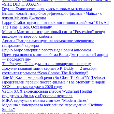
«SHE DID IT AGAIN»
Группа Evanescence вернулась с новым материалом
Вышел новый тизер биографического фильма «Майкл» о
жизни Майкла Джексона
Гарри Стайлс представил трек-лист нового альбома "Kiss All
The Time. Disco, Occasionally."
Мелани Мартинес тизерит новый сингл "Possession" перед
выходом четвёртого альбома
Ариана Гранде намекнула на возможное завершение
гастрольной карьеры
Бруно Марс завершил работу над новым альбомом
Премьера нового мини-альбома Вани Дмитриенко «Эмоции
— последствия»
The Pussycat Dolls думают о возвращении на сцену
Документальный мини-сериал о P. Diddy — 2 декабря
состоится премьера “Sean Combs: The Reckoning”
Tate McRae — мировой релиз So Close To What??? (Deluxe)
Представлен первый постер фильма "The Moment" с Чарли
XCX — премьера уже в 2026 году
Чарли XCX анонсировала альбом Wuthering Heights —
саундтрек к фильму «Грозовой перевал»
MIKA вернулся с новым синглом "Modern Times"
Мадонна анонсировала юбилейное переиздание “Bedtime
Stories”