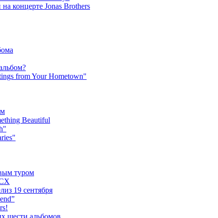
на концерте Jonas Brothers
бома
 альбом?
tings from Your Hometown"
ьм
hing Beautiful
h"
ries"
овым туром
XCX
лиз 19 сентября
iend”
rs!
ых шести альбомов