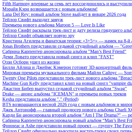
Fifth Harmony впервые за семь лет воссоединились и выступили 
Мэрайя Кэри возвращается с новым альбомом!
Lana Del Rey: новый альбом Stove выйдет в январе 2026 года
Тейлор Свифт выходит замуж
Премьера нового альбома Maroon 5 — Love Is Like
Тейлор Свифт раскрыла трек-лист и дату релиза грядущего аль
Тейлор Свифт объявляет новую эру
Кристина Агилера и фанатская теория: «3+5=» — намек на 8-й
Jonas Brothers представили седьмой студийный альбом — "Gree
Сабрина Карпентер анонсировала альбом "Man’s Best Friend"
Деми Ловато представила новый сингл и клип "FAST"
Оззи Осборн ушел из жизни
Билли Айлиш и Джеймс Кэмерон готовят 3D-концертный фил
Мировая премьера музыкального фильма Майли Сайрус — Somet
Twenty One Pilots представили трек-лист нового альбома "Breac
Machine Gun Kelly представил клип на новый сингл "vampire dia
Джастин Бибер выпустил седьмой студийный альбом "Swag"
Drake — анонс альбома "ICEMAN" и премьера новых треков
Kesha представила альбом "." (Period)
BTS возвращаются весной 2026 года с новым альбомом и мир
Джек Антонофф — главный продюсер нового альбома Charli 
Карди Би анонсировала второй альбом "Am I The Drama?" — ре
Сабрина Карпентер анонсировала новый альбом “Man’s Best Fr
Финнеас и Ashe представили новый проект — группу The Favo
Тейлор Свифт официально выкупила мастер-треки своих перв