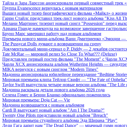
Тайла и Зара Ларссон анонсировали первый совместный трек
Группа Evanescence вернулась с новым материалом
Вышел новый тизер биографического фильма «Майкл» о жизн
Гарри Стайлс представил трек-лист нового альбома "Kiss All The
Мелани Мартинес тизерит новый сингл "Possession" перед вых
Ариана Гранде намекнула на возможное завершение гастрольн
Бруно Марс завершил работу над новым альбомом
Премьера нового мини-альбома Вани Дмитриенко «Эмоции — 
The Pussycat Dolls думают о возвращении на сцену
Документальный мини-сериал о P. Diddy — 2 декабря состоится
Tate McRae — мировой релиз So Close To What??? (Deluxe)
Представлен первый постер фильма "The Moment" с Чарли XCX
Чарли XCX анонсировала альбом Wuthering Heights — саундтре
MIKA вернулся с новым синглом "Modern Times"
Мадонна анонсировала юбилейное переиздание “Bedtime Storie
Мировая премьера клипа Тейлор Свифт — "The Fate of Ophelia"
Taylor Swift выпустила четыре новые версии альбома "The Life o
Мадонна раскрыла детали нового альбома 2026 года
Селена Гомес и Бенни Бланко официально поженились
Мировая премьера: Doja Cat — Vie
Мадонна возвращается с новым альбомом
Cardi B выпускает новый альбом "Am I The Drama?"
Twenty One Pilots представили новый альбом "Breach"
Мировая премьера студийного альбома Эда Ширана "Play"
Леди Гага дарит нам "The Dead Dance" — мрачный гимн нового