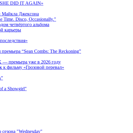
 «SHE DID IT AGAIN»
и Майкла Джексона
 Time. Disco, Occasionally."
одом четвёртого альбома
ой карьеры
последствия»
 премьера “Sean Combs: The Reckoning”
 — премьера уже в 2026 году
к к фильму «Грозовой перевал»
s”
f a Showgirl"
 сезона "Wednesday"