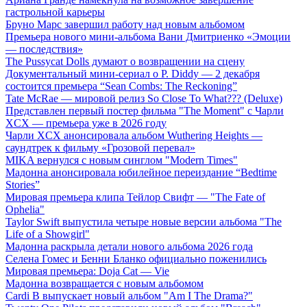
гастрольной карьеры
Бруно Марс завершил работу над новым альбомом
Премьера нового мини-альбома Вани Дмитриенко «Эмоции
— последствия»
The Pussycat Dolls думают о возвращении на сцену
Документальный мини-сериал о P. Diddy — 2 декабря
состоится премьера “Sean Combs: The Reckoning”
Tate McRae — мировой релиз So Close To What??? (Deluxe)
Представлен первый постер фильма "The Moment" с Чарли
XCX — премьера уже в 2026 году
Чарли XCX анонсировала альбом Wuthering Heights —
саундтрек к фильму «Грозовой перевал»
MIKA вернулся с новым синглом "Modern Times"
Мадонна анонсировала юбилейное переиздание “Bedtime
Stories”
Мировая премьера клипа Тейлор Свифт — "The Fate of
Ophelia"
Taylor Swift выпустила четыре новые версии альбома "The
Life of a Showgirl"
Мадонна раскрыла детали нового альбома 2026 года
Селена Гомес и Бенни Бланко официально поженились
Мировая премьера: Doja Cat — Vie
Мадонна возвращается с новым альбомом
Cardi B выпускает новый альбом "Am I The Drama?"