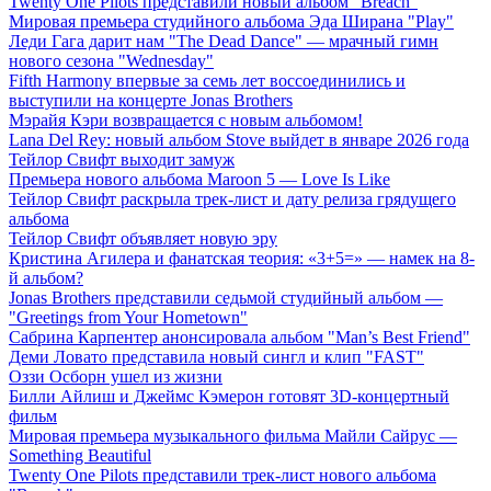
Twenty One Pilots представили новый альбом "Breach"
Мировая премьера студийного альбома Эда Ширана "Play"
Леди Гага дарит нам "The Dead Dance" — мрачный гимн
нового сезона "Wednesday"
Fifth Harmony впервые за семь лет воссоединились и
выступили на концерте Jonas Brothers
Мэрайя Кэри возвращается с новым альбомом!
Lana Del Rey: новый альбом Stove выйдет в январе 2026 года
Тейлор Свифт выходит замуж
Премьера нового альбома Maroon 5 — Love Is Like
Тейлор Свифт раскрыла трек-лист и дату релиза грядущего
альбома
Тейлор Свифт объявляет новую эру
Кристина Агилера и фанатская теория: «3+5=» — намек на 8-
й альбом?
Jonas Brothers представили седьмой студийный альбом —
"Greetings from Your Hometown"
Сабрина Карпентер анонсировала альбом "Man’s Best Friend"
Деми Ловато представила новый сингл и клип "FAST"
Оззи Осборн ушел из жизни
Билли Айлиш и Джеймс Кэмерон готовят 3D-концертный
фильм
Мировая премьера музыкального фильма Майли Сайрус —
Something Beautiful
Twenty One Pilots представили трек-лист нового альбома