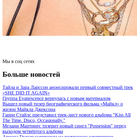
Мы в соц сетях
Больше новостей
Тайла и Зара Ларссон анонсировали первый совместный трек
«SHE DID IT AGAIN»
Группа Evanescence вернулась с новым материалом
Вышел новый тизер биографического фильма «Майкл» о
жизни Майкла Джексона
Гарри Стайлс представил трек-лист нового альбома "Kiss All
The Time. Disco, Occasionally."
Мелани Мартинес тизерит новый сингл "Possession" перед
выходом четвёртого альбома
Ариана Гранде намекнула на возможное завершение