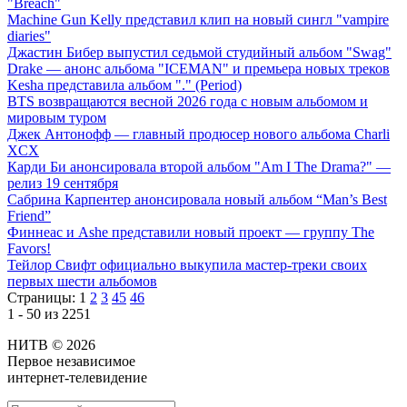
"Breach"
Machine Gun Kelly представил клип на новый сингл "vampire
diaries"
Джастин Бибер выпустил седьмой студийный альбом "Swag"
Drake — анонс альбома "ICEMAN" и премьера новых треков
Kesha представила альбом "." (Period)
BTS возвращаются весной 2026 года с новым альбомом и
мировым туром
Джек Антонофф — главный продюсер нового альбома Charli
XCX
Карди Би анонсировала второй альбом "Am I The Drama?" —
релиз 19 сентября
Сабрина Карпентер анонсировала новый альбом “Man’s Best
Friend”
Финнеас и Ashe представили новый проект — группу The
Favors!
Тейлор Свифт официально выкупила мастер-треки своих
первых шести альбомов
Страницы:
1
2
3
45
46
1 - 50 из 2251
НИТВ © 2026
Первое независимое
интернет-телевидение