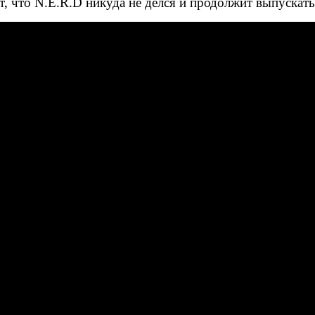
ют, что N.E.R.D никуда не делся и продолжит выпускат