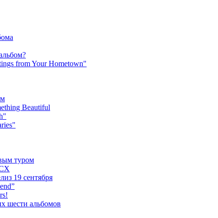
бома
 альбом?
tings from Your Hometown"
ьм
hing Beautiful
h"
ries"
овым туром
XCX
лиз 19 сентября
iend”
rs!
ых шести альбомов