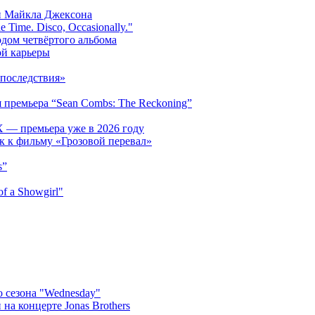
и Майкла Джексона
 Time. Disco, Occasionally."
одом четвёртого альбома
ой карьеры
последствия»
 премьера “Sean Combs: The Reckoning”
 — премьера уже в 2026 году
к к фильму «Грозовой перевал»
s”
f a Showgirl"
 сезона "Wednesday"
на концерте Jonas Brothers