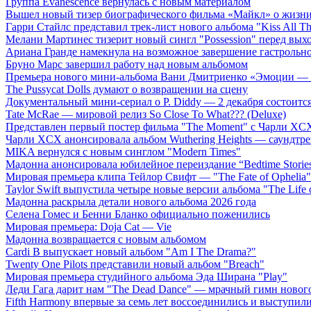
Группа Evanescence вернулась с новым материалом
Вышел новый тизер биографического фильма «Майкл» о жизн
Гарри Стайлс представил трек-лист нового альбома "Kiss All The
Мелани Мартинес тизерит новый сингл "Possession" перед вых
Ариана Гранде намекнула на возможное завершение гастрольн
Бруно Марс завершил работу над новым альбомом
Премьера нового мини-альбома Вани Дмитриенко «Эмоции — 
The Pussycat Dolls думают о возвращении на сцену
Документальный мини-сериал о P. Diddy — 2 декабря состоится
Tate McRae — мировой релиз So Close To What??? (Deluxe)
Представлен первый постер фильма "The Moment" с Чарли XCX
Чарли XCX анонсировала альбом Wuthering Heights — саундтре
MIKA вернулся с новым синглом "Modern Times"
Мадонна анонсировала юбилейное переиздание “Bedtime Storie
Мировая премьера клипа Тейлор Свифт — "The Fate of Ophelia"
Taylor Swift выпустила четыре новые версии альбома "The Life o
Мадонна раскрыла детали нового альбома 2026 года
Селена Гомес и Бенни Бланко официально поженились
Мировая премьера: Doja Cat — Vie
Мадонна возвращается с новым альбомом
Cardi B выпускает новый альбом "Am I The Drama?"
Twenty One Pilots представили новый альбом "Breach"
Мировая премьера студийного альбома Эда Ширана "Play"
Леди Гага дарит нам "The Dead Dance" — мрачный гимн нового
Fifth Harmony впервые за семь лет воссоединились и выступили 