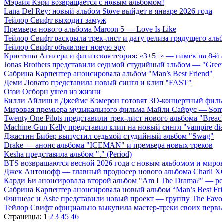
Мэрайя Кэри возвращается с новым альбомом!
Lana Del Rey: новый альбом Stove выйдет в январе 2026 года
Тейлор Свифт выходит замуж
Премьера нового альбома Maroon 5 — Love Is Like
Тейлор Свифт раскрыла трек-лист и дату релиза грядущего аль
Тейлор Свифт объявляет новую эру
Кристина Агилера и фанатская теория: «3+5=» — намек на 8-й
Jonas Brothers представили седьмой студийный альбом — "Gree
Сабрина Карпентер анонсировала альбом "Man’s Best Friend"
Деми Ловато представила новый сингл и клип "FAST"
Оззи Осборн ушел из жизни
Билли Айлиш и Джеймс Кэмерон готовят 3D-концертный фил
Мировая премьера музыкального фильма Майли Сайрус — Somet
Twenty One Pilots представили трек-лист нового альбома "Breac
Machine Gun Kelly представил клип на новый сингл "vampire dia
Джастин Бибер выпустил седьмой студийный альбом "Swag"
Drake — анонс альбома "ICEMAN" и премьера новых треков
Kesha представила альбом "." (Period)
BTS возвращаются весной 2026 года с новым альбомом и мир
Джек Антонофф — главный продюсер нового альбома Charli 
Карди Би анонсировала второй альбом "Am I The Drama?" — ре
Сабрина Карпентер анонсировала новый альбом “Man’s Best Fr
Финнеас и Ashe представили новый проект — группу The Favo
Тейлор Свифт официально выкупила мастер-треки своих перв
Страницы:
1
2
3
45
46