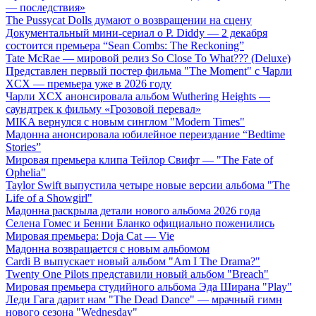
— последствия»
The Pussycat Dolls думают о возвращении на сцену
Документальный мини-сериал о P. Diddy — 2 декабря
состоится премьера “Sean Combs: The Reckoning”
Tate McRae — мировой релиз So Close To What??? (Deluxe)
Представлен первый постер фильма "The Moment" с Чарли
XCX — премьера уже в 2026 году
Чарли XCX анонсировала альбом Wuthering Heights —
саундтрек к фильму «Грозовой перевал»
MIKA вернулся с новым синглом "Modern Times"
Мадонна анонсировала юбилейное переиздание “Bedtime
Stories”
Мировая премьера клипа Тейлор Свифт — "The Fate of
Ophelia"
Taylor Swift выпустила четыре новые версии альбома "The
Life of a Showgirl"
Мадонна раскрыла детали нового альбома 2026 года
Селена Гомес и Бенни Бланко официально поженились
Мировая премьера: Doja Cat — Vie
Мадонна возвращается с новым альбомом
Cardi B выпускает новый альбом "Am I The Drama?"
Twenty One Pilots представили новый альбом "Breach"
Мировая премьера студийного альбома Эда Ширана "Play"
Леди Гага дарит нам "The Dead Dance" — мрачный гимн
нового сезона "Wednesday"