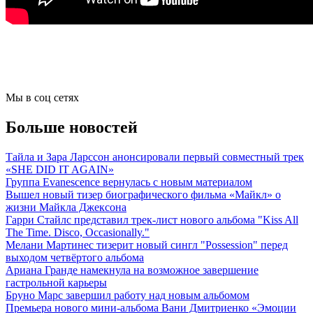
Мы в соц сетях
Больше новостей
Тайла и Зара Ларссон анонсировали первый совместный трек
«SHE DID IT AGAIN»
Группа Evanescence вернулась с новым материалом
Вышел новый тизер биографического фильма «Майкл» о
жизни Майкла Джексона
Гарри Стайлс представил трек-лист нового альбома "Kiss All
The Time. Disco, Occasionally."
Мелани Мартинес тизерит новый сингл "Possession" перед
выходом четвёртого альбома
Ариана Гранде намекнула на возможное завершение
гастрольной карьеры
Бруно Марс завершил работу над новым альбомом
Премьера нового мини-альбома Вани Дмитриенко «Эмоции