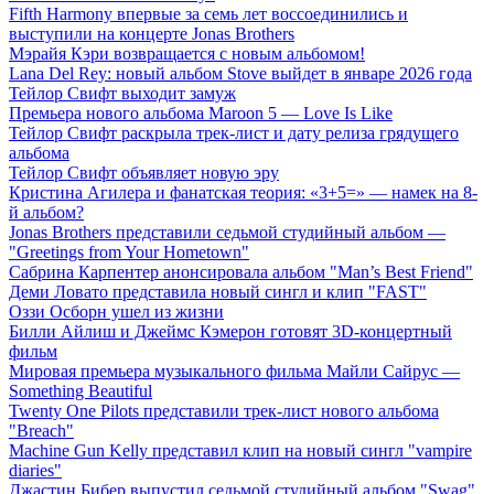
Fifth Harmony впервые за семь лет воссоединились и
выступили на концерте Jonas Brothers
Мэрайя Кэри возвращается с новым альбомом!
Lana Del Rey: новый альбом Stove выйдет в январе 2026 года
Тейлор Свифт выходит замуж
Премьера нового альбома Maroon 5 — Love Is Like
Тейлор Свифт раскрыла трек-лист и дату релиза грядущего
альбома
Тейлор Свифт объявляет новую эру
Кристина Агилера и фанатская теория: «3+5=» — намек на 8-
й альбом?
Jonas Brothers представили седьмой студийный альбом —
"Greetings from Your Hometown"
Сабрина Карпентер анонсировала альбом "Man’s Best Friend"
Деми Ловато представила новый сингл и клип "FAST"
Оззи Осборн ушел из жизни
Билли Айлиш и Джеймс Кэмерон готовят 3D-концертный
фильм
Мировая премьера музыкального фильма Майли Сайрус —
Something Beautiful
Twenty One Pilots представили трек-лист нового альбома
"Breach"
Machine Gun Kelly представил клип на новый сингл "vampire
diaries"
Джастин Бибер выпустил седьмой студийный альбом "Swag"