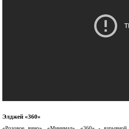
Элджей «360»
«Розовое вино», «Минимал», «360» - взрывной