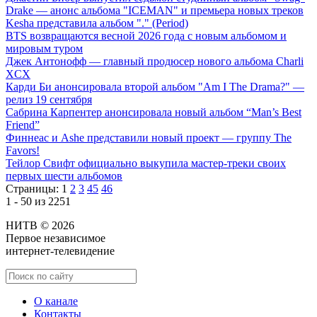
Drake — анонс альбома "ICEMAN" и премьера новых треков
Kesha представила альбом "." (Period)
BTS возвращаются весной 2026 года с новым альбомом и
мировым туром
Джек Антонофф — главный продюсер нового альбома Charli
XCX
Карди Би анонсировала второй альбом "Am I The Drama?" —
релиз 19 сентября
Сабрина Карпентер анонсировала новый альбом “Man’s Best
Friend”
Финнеас и Ashe представили новый проект — группу The
Favors!
Тейлор Свифт официально выкупила мастер-треки своих
первых шести альбомов
Страницы:
1
2
3
45
46
1 - 50 из 2251
НИТВ © 2026
Первое независимое
интернет-телевидение
О канале
Контакты