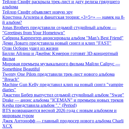
Тейлор Свифт раскрыла трек-лист и дату релиза грядущего
альбома
Тейлор Свифт объявляет новую эру
Кристина Агилера и фанатская теория: «3+5=» — намек на 8-
й альбом?
Jonas Brothers представили седьмой студийный альбом —
"Greetings from Your Hometown"
Сабрина Карпентер анонсировала альбом "Man’s Best Friend"
Деми Ловато представила новый сингл и клип "FAST"
Оззи Осборн ушел из жизни
Билли Айлиш и Джеймс Кэмерон готовят 3D-концертный
фильм
Мировая премьера музыкального фильма Майли Сайрус —
Something Beautiful
Twenty One Pilots представили трек-лист нового альбома
"Breach"
Machine Gun Kelly представил клип на новый сингл "vampire
diaries"
Джастин Бибер выпустил седьмой студийный альбом "Swag"
Drake — анонс альбома "ICEMAN" и премьера новых треков
Kesha представила альбом "." (Period)
BTS возвращаются весной 2026 года с новым альбомом и
мировым туром
Джек Антонофф — главный продюсер нового альбома Charli
XCX