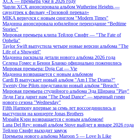
XCX — премьера уже в 2026 году
Чарли XCX анонсировала альбом Wuthering Heights —
саундтрек к фильму «Грозовой перевал»
MIKA вернулся с новым синглом "Modern Times"
Мадонна анонсировала юбилейное переиздание “Bedtime
Stories”
Мировая премьера клипа Тейлор Свифт — "The Fate of
Ophelia"
Taylor Swift выпустила четыре новые версии альбома "The
Life of a Showgirl"
Мадонна раскрыла детали нового альбома 2026 года
Селена Гомес и Бенни Бланко официально поженились
Мировая премьера: Doja Cat — Vie
Мадонна возвращается с новым альбомом
Cardi B выпускает новый альбом "Am I The Drama?"
Twenty One Pilots представили новый альбом "Breach"
Мировая премьера студийного альбома Эда Ширана "Play"
Леди Гага дарит нам "The Dead Dance" — мрачный гимн
нового сезона "Wednesday"
Fifth Harmony впервые за семь лет воссоединились и
выступили на концерте Jonas Brothers
Мэрайя Кэри возвращается с новым альбомом!
Lana Del Rey: новый альбом Stove выйдет в январе 2026 года
Тейлор Свифт выходит замуж
Премьера нового альбома Maroon 5 — Love Is Like