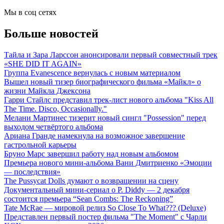
Мы в соц сетях
Больше новостей
Тайла и Зара Ларссон анонсировали первый совместный трек
«SHE DID IT AGAIN»
Группа Evanescence вернулась с новым материалом
Вышел новый тизер биографического фильма «Майкл» о
жизни Майкла Джексона
Гарри Стайлс представил трек-лист нового альбома "Kiss All
The Time. Disco, Occasionally."
Мелани Мартинес тизерит новый сингл "Possession" перед
выходом четвёртого альбома
Ариана Гранде намекнула на возможное завершение
гастрольной карьеры
Бруно Марс завершил работу над новым альбомом
Премьера нового мини-альбома Вани Дмитриенко «Эмоции
— последствия»
The Pussycat Dolls думают о возвращении на сцену
Документальный мини-сериал о P. Diddy — 2 декабря
состоится премьера “Sean Combs: The Reckoning”
Tate McRae — мировой релиз So Close To What??? (Deluxe)
Представлен первый постер фильма "The Moment" с Чарли