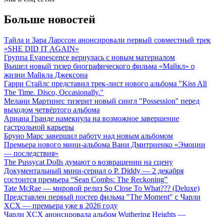
Больше новостей
Тайла и Зара Ларссон анонсировали первый совместный трек
«SHE DID IT AGAIN»
Группа Evanescence вернулась с новым материалом
Вышел новый тизер биографического фильма «Майкл» о
жизни Майкла Джексона
Гарри Стайлс представил трек-лист нового альбома "Kiss All
The Time. Disco, Occasionally."
Мелани Мартинес тизерит новый сингл "Possession" перед
выходом четвёртого альбома
Ариана Гранде намекнула на возможное завершение
гастрольной карьеры
Бруно Марс завершил работу над новым альбомом
Премьера нового мини-альбома Вани Дмитриенко «Эмоции
— последствия»
The Pussycat Dolls думают о возвращении на сцену
Документальный мини-сериал о P. Diddy — 2 декабря
состоится премьера “Sean Combs: The Reckoning”
Tate McRae — мировой релиз So Close To What??? (Deluxe)
Представлен первый постер фильма "The Moment" с Чарли
XCX — премьера уже в 2026 году
Чарли XCX анонсировала альбом Wuthering Heights —