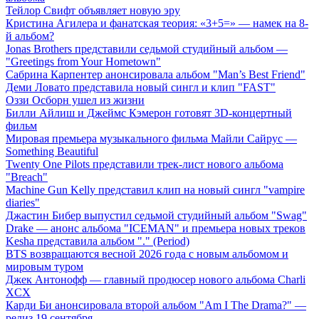
Тейлор Свифт объявляет новую эру
Кристина Агилера и фанатская теория: «3+5=» — намек на 8-
й альбом?
Jonas Brothers представили седьмой студийный альбом —
"Greetings from Your Hometown"
Сабрина Карпентер анонсировала альбом "Man’s Best Friend"
Деми Ловато представила новый сингл и клип "FAST"
Оззи Осборн ушел из жизни
Билли Айлиш и Джеймс Кэмерон готовят 3D-концертный
фильм
Мировая премьера музыкального фильма Майли Сайрус —
Something Beautiful
Twenty One Pilots представили трек-лист нового альбома
"Breach"
Machine Gun Kelly представил клип на новый сингл "vampire
diaries"
Джастин Бибер выпустил седьмой студийный альбом "Swag"
Drake — анонс альбома "ICEMAN" и премьера новых треков
Kesha представила альбом "." (Period)
BTS возвращаются весной 2026 года с новым альбомом и
мировым туром
Джек Антонофф — главный продюсер нового альбома Charli
XCX
Карди Би анонсировала второй альбом "Am I The Drama?" —
релиз 19 сентября