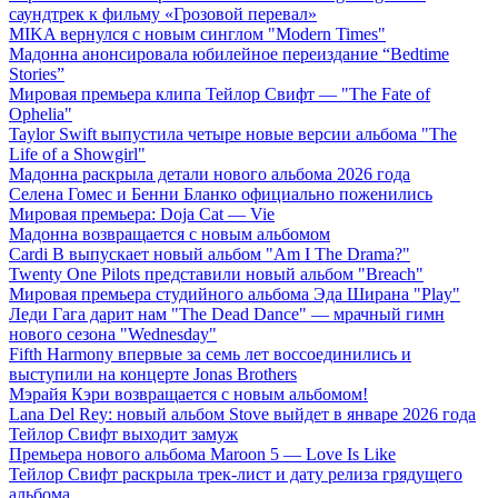
саундтрек к фильму «Грозовой перевал»
MIKA вернулся с новым синглом "Modern Times"
Мадонна анонсировала юбилейное переиздание “Bedtime
Stories”
Мировая премьера клипа Тейлор Свифт — "The Fate of
Ophelia"
Taylor Swift выпустила четыре новые версии альбома "The
Life of a Showgirl"
Мадонна раскрыла детали нового альбома 2026 года
Селена Гомес и Бенни Бланко официально поженились
Мировая премьера: Doja Cat — Vie
Мадонна возвращается с новым альбомом
Cardi B выпускает новый альбом "Am I The Drama?"
Twenty One Pilots представили новый альбом "Breach"
Мировая премьера студийного альбома Эда Ширана "Play"
Леди Гага дарит нам "The Dead Dance" — мрачный гимн
нового сезона "Wednesday"
Fifth Harmony впервые за семь лет воссоединились и
выступили на концерте Jonas Brothers
Мэрайя Кэри возвращается с новым альбомом!
Lana Del Rey: новый альбом Stove выйдет в январе 2026 года
Тейлор Свифт выходит замуж
Премьера нового альбома Maroon 5 — Love Is Like
Тейлор Свифт раскрыла трек-лист и дату релиза грядущего
альбома