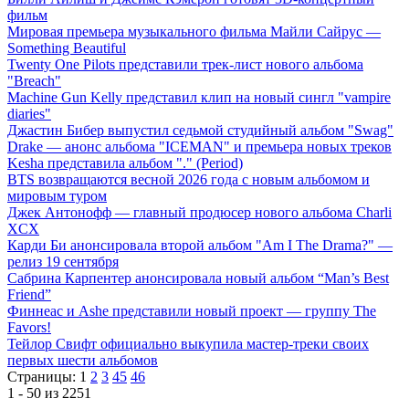
фильм
Мировая премьера музыкального фильма Майли Сайрус —
Something Beautiful
Twenty One Pilots представили трек-лист нового альбома
"Breach"
Machine Gun Kelly представил клип на новый сингл "vampire
diaries"
Джастин Бибер выпустил седьмой студийный альбом "Swag"
Drake — анонс альбома "ICEMAN" и премьера новых треков
Kesha представила альбом "." (Period)
BTS возвращаются весной 2026 года с новым альбомом и
мировым туром
Джек Антонофф — главный продюсер нового альбома Charli
XCX
Карди Би анонсировала второй альбом "Am I The Drama?" —
релиз 19 сентября
Сабрина Карпентер анонсировала новый альбом “Man’s Best
Friend”
Финнеас и Ashe представили новый проект — группу The
Favors!
Тейлор Свифт официально выкупила мастер-треки своих
первых шести альбомов
Страницы:
1
2
3
45
46
1 - 50 из 2251