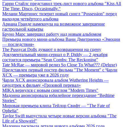
Гарри Стайлс представил трек-лист нового альбома "Kiss All
The Time. Disco, Occasionally."
Мелани Мартинес тизерит новый сингл "Possession" перед
выходом четвёртого альбома
Ариана Гранде намекнула на возможное завершение
гастрольной карьеры
Бруно Марс завершил работу над новым альбомом
Премьера нового мини-альбома Вани Дмитриенко «Эмоции
— последствия»
The Pussycat Dolls думают о возвращении на сцену
Документальный мини-сериал о P. Diddy — 2 декабря
состоится премьера “Sean Combs: The Reckoning”
Tate McRae — мировой релиз So Close To What??? (Deluxe)
Представлен первый постер фильма "The Moment" с Чарли
XCX — премьера уже в 2026 году
Чарли XCX анонсировала альбом Wuthering Heights —
саундтрек к фильму «Грозовой перевал»
MIKA вернулся с новым синглом "Modern Times"
Мадонна анонсировала юбилейное переиздание “Bedtime
Stories”
Мировая премьера клипа Тейлор Свифт — "The Fate of
Ophelia"
Taylor Swift выпустила четыре новые версии альбома "The
Life of a Showgirl"
Мадонна раскрыла детали нового альбома 2026 года