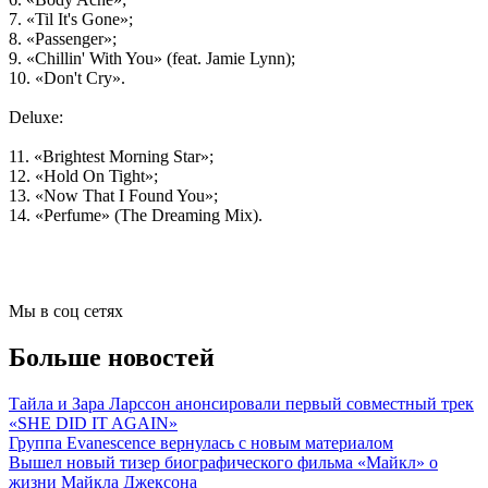
7. «Til It's Gone»;
8. «Passenger»;
9. «Chillin' With You» (feat. Jamie Lynn);
10. «Don't Cry».
Deluxe:
11. «Brightest Morning Star»;
12. «Hold On Tight»;
13. «Now That I Found You»;
14. «Perfume» (The Dreaming Mix).
Мы в соц сетях
Больше новостей
Тайла и Зара Ларссон анонсировали первый совместный трек
«SHE DID IT AGAIN»
Группа Evanescence вернулась с новым материалом
Вышел новый тизер биографического фильма «Майкл» о
жизни Майкла Джексона