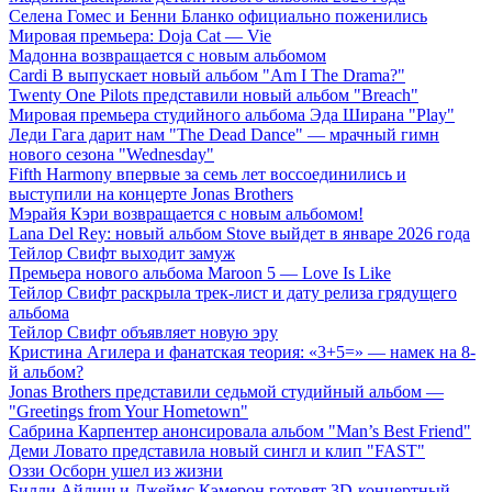
Селена Гомес и Бенни Бланко официально поженились
Мировая премьера: Doja Cat — Vie
Мадонна возвращается с новым альбомом
Cardi B выпускает новый альбом "Am I The Drama?"
Twenty One Pilots представили новый альбом "Breach"
Мировая премьера студийного альбома Эда Ширана "Play"
Леди Гага дарит нам "The Dead Dance" — мрачный гимн
нового сезона "Wednesday"
Fifth Harmony впервые за семь лет воссоединились и
выступили на концерте Jonas Brothers
Мэрайя Кэри возвращается с новым альбомом!
Lana Del Rey: новый альбом Stove выйдет в январе 2026 года
Тейлор Свифт выходит замуж
Премьера нового альбома Maroon 5 — Love Is Like
Тейлор Свифт раскрыла трек-лист и дату релиза грядущего
альбома
Тейлор Свифт объявляет новую эру
Кристина Агилера и фанатская теория: «3+5=» — намек на 8-
й альбом?
Jonas Brothers представили седьмой студийный альбом —
"Greetings from Your Hometown"
Сабрина Карпентер анонсировала альбом "Man’s Best Friend"
Деми Ловато представила новый сингл и клип "FAST"
Оззи Осборн ушел из жизни
Билли Айлиш и Джеймс Кэмерон готовят 3D-концертный