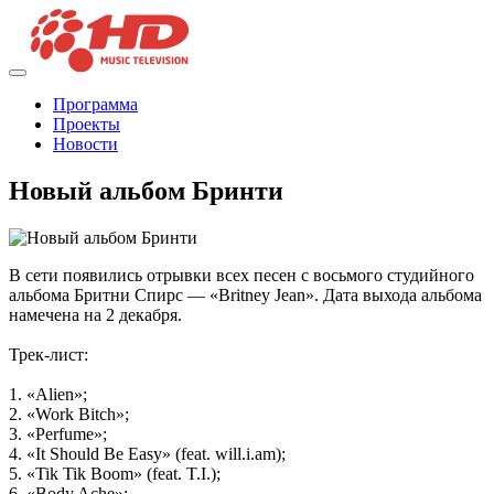
Программа
Проекты
Новости
Новый альбом Бринти
В сети появились отрывки всех песен с восьмого студийного
альбома Бритни Спирс — «Britney Jean». Дата выхода альбома
намечена на 2 декабря.
Трек-лист:
1. «Alien»;
2. «Work Bitch»;
3. «Perfume»;
4. «It Should Be Easy» (feat. will.i.am);
5. «Tik Tik Boom» (feat. T.I.);
6. «Body Ache»;