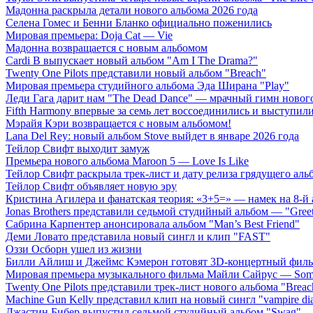
Мадонна раскрыла детали нового альбома 2026 года
Селена Гомес и Бенни Бланко официально поженились
Мировая премьера: Doja Cat — Vie
Мадонна возвращается с новым альбомом
Cardi B выпускает новый альбом "Am I The Drama?"
Twenty One Pilots представили новый альбом "Breach"
Мировая премьера студийного альбома Эда Ширана "Play"
Леди Гага дарит нам "The Dead Dance" — мрачный гимн нового
Fifth Harmony впервые за семь лет воссоединились и выступили 
Мэрайя Кэри возвращается с новым альбомом!
Lana Del Rey: новый альбом Stove выйдет в январе 2026 года
Тейлор Свифт выходит замуж
Премьера нового альбома Maroon 5 — Love Is Like
Тейлор Свифт раскрыла трек-лист и дату релиза грядущего аль
Тейлор Свифт объявляет новую эру
Кристина Агилера и фанатская теория: «3+5=» — намек на 8-й
Jonas Brothers представили седьмой студийный альбом — "Gree
Сабрина Карпентер анонсировала альбом "Man’s Best Friend"
Деми Ловато представила новый сингл и клип "FAST"
Оззи Осборн ушел из жизни
Билли Айлиш и Джеймс Кэмерон готовят 3D-концертный фил
Мировая премьера музыкального фильма Майли Сайрус — Somet
Twenty One Pilots представили трек-лист нового альбома "Breac
Machine Gun Kelly представил клип на новый сингл "vampire dia
Джастин Бибер выпустил седьмой студийный альбом "Swag"