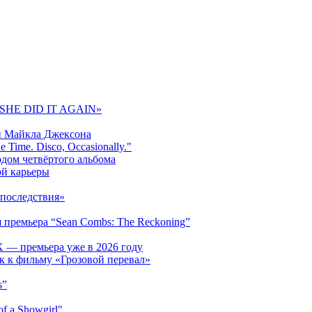
 «SHE DID IT AGAIN»
и Майкла Джексона
 Time. Disco, Occasionally."
одом четвёртого альбома
ой карьеры
последствия»
 премьера “Sean Combs: The Reckoning”
 — премьера уже в 2026 году
к к фильму «Грозовой перевал»
s”
f a Showgirl"