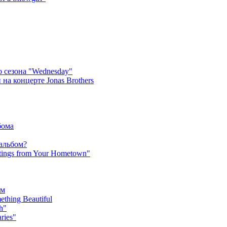
 сезона "Wednesday"
на концерте Jonas Brothers
бома
 альбом?
tings from Your Hometown"
ьм
hing Beautiful
h"
ries"