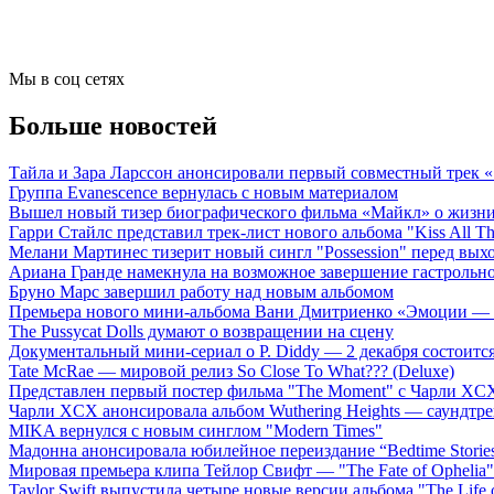
Мы в соц сетях
Больше новостей
Тайла и Зара Ларссон анонсировали первый совместный трек
Группа Evanescence вернулась с новым материалом
Вышел новый тизер биографического фильма «Майкл» о жизн
Гарри Стайлс представил трек-лист нового альбома "Kiss All The
Мелани Мартинес тизерит новый сингл "Possession" перед вых
Ариана Гранде намекнула на возможное завершение гастрольн
Бруно Марс завершил работу над новым альбомом
Премьера нового мини-альбома Вани Дмитриенко «Эмоции — 
The Pussycat Dolls думают о возвращении на сцену
Документальный мини-сериал о P. Diddy — 2 декабря состоится
Tate McRae — мировой релиз So Close To What??? (Deluxe)
Представлен первый постер фильма "The Moment" с Чарли XCX
Чарли XCX анонсировала альбом Wuthering Heights — саундтре
MIKA вернулся с новым синглом "Modern Times"
Мадонна анонсировала юбилейное переиздание “Bedtime Storie
Мировая премьера клипа Тейлор Свифт — "The Fate of Ophelia"
Taylor Swift выпустила четыре новые версии альбома "The Life o