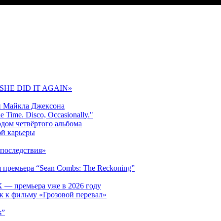
 «SHE DID IT AGAIN»
и Майкла Джексона
 Time. Disco, Occasionally."
одом четвёртого альбома
ой карьеры
последствия»
 премьера “Sean Combs: The Reckoning”
 — премьера уже в 2026 году
к к фильму «Грозовой перевал»
s”