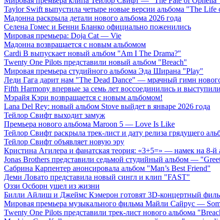
Мировая премьера клипа Тейлор Свифт — "The Fate of Ophelia"
Taylor Swift выпустила четыре новые версии альбома "The Life o
Мадонна раскрыла детали нового альбома 2026 года
Селена Гомес и Бенни Бланко официально поженились
Мировая премьера: Doja Cat — Vie
Мадонна возвращается с новым альбомом
Cardi B выпускает новый альбом "Am I The Drama?"
Twenty One Pilots представили новый альбом "Breach"
Мировая премьера студийного альбома Эда Ширана "Play"
Леди Гага дарит нам "The Dead Dance" — мрачный гимн нового
Fifth Harmony впервые за семь лет воссоединились и выступили 
Мэрайя Кэри возвращается с новым альбомом!
Lana Del Rey: новый альбом Stove выйдет в январе 2026 года
Тейлор Свифт выходит замуж
Премьера нового альбома Maroon 5 — Love Is Like
Тейлор Свифт раскрыла трек-лист и дату релиза грядущего аль
Тейлор Свифт объявляет новую эру
Кристина Агилера и фанатская теория: «3+5=» — намек на 8-й
Jonas Brothers представили седьмой студийный альбом — "Gree
Сабрина Карпентер анонсировала альбом "Man’s Best Friend"
Деми Ловато представила новый сингл и клип "FAST"
Оззи Осборн ушел из жизни
Билли Айлиш и Джеймс Кэмерон готовят 3D-концертный фил
Мировая премьера музыкального фильма Майли Сайрус — Somet
Twenty One Pilots представили трек-лист нового альбома "Breac