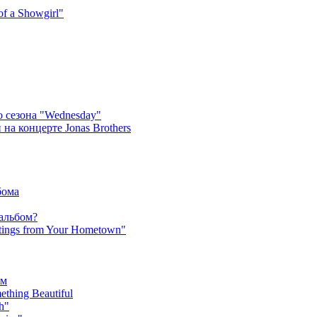
f a Showgirl"
 сезона "Wednesday"
на концерте Jonas Brothers
бома
 альбом?
tings from Your Hometown"
ьм
hing Beautiful
h"