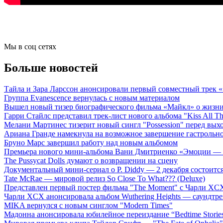
Мы в соц сетях
Больше новостей
Тайла и Зара Ларссон анонсировали первый совместный трек
Группа Evanescence вернулась с новым материалом
Вышел новый тизер биографического фильма «Майкл» о жизн
Гарри Стайлс представил трек-лист нового альбома "Kiss All The
Мелани Мартинес тизерит новый сингл "Possession" перед вых
Ариана Гранде намекнула на возможное завершение гастрольн
Бруно Марс завершил работу над новым альбомом
Премьера нового мини-альбома Вани Дмитриенко «Эмоции — 
The Pussycat Dolls думают о возвращении на сцену
Документальный мини-сериал о P. Diddy — 2 декабря состоится
Tate McRae — мировой релиз So Close To What??? (Deluxe)
Представлен первый постер фильма "The Moment" с Чарли XCX
Чарли XCX анонсировала альбом Wuthering Heights — саундтре
MIKA вернулся с новым синглом "Modern Times"
Мадонна анонсировала юбилейное переиздание “Bedtime Storie