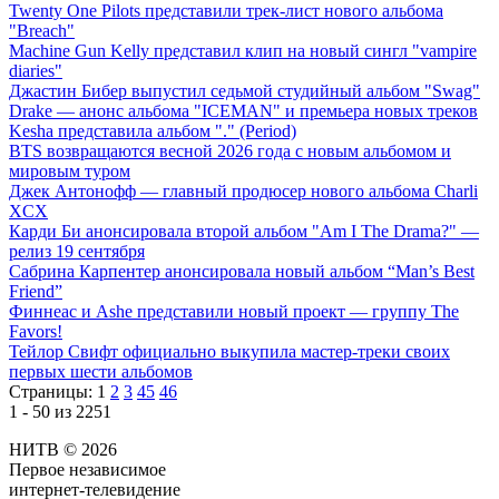
Twenty One Pilots представили трек-лист нового альбома
"Breach"
Machine Gun Kelly представил клип на новый сингл "vampire
diaries"
Джастин Бибер выпустил седьмой студийный альбом "Swag"
Drake — анонс альбома "ICEMAN" и премьера новых треков
Kesha представила альбом "." (Period)
BTS возвращаются весной 2026 года с новым альбомом и
мировым туром
Джек Антонофф — главный продюсер нового альбома Charli
XCX
Карди Би анонсировала второй альбом "Am I The Drama?" —
релиз 19 сентября
Сабрина Карпентер анонсировала новый альбом “Man’s Best
Friend”
Финнеас и Ashe представили новый проект — группу The
Favors!
Тейлор Свифт официально выкупила мастер-треки своих
первых шести альбомов
Страницы:
1
2
3
45
46
1 - 50 из 2251
НИТВ © 2026
Первое независимое
интернет-телевидение