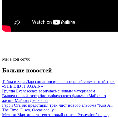
Мы в соц сетях
Больше новостей
Тайла и Зара Ларссон анонсировали первый совместный трек
«SHE DID IT AGAIN»
Группа Evanescence вернулась с новым материалом
Вышел новый тизер биографического фильма «Майкл» о
жизни Майкла Джексона
Гарри Стайлс представил трек-лист нового альбома "Kiss All
The Time. Disco, Occasionally."
Мелани Мартинес тизерит новый сингл "Possession" перед