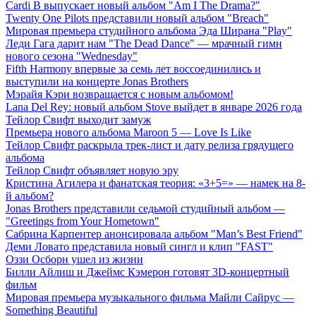
Cardi B выпускает новый альбом "Am I The Drama?"
Twenty One Pilots представили новый альбом "Breach"
Мировая премьера студийного альбома Эда Ширана "Play"
Леди Гага дарит нам "The Dead Dance" — мрачный гимн
нового сезона "Wednesday"
Fifth Harmony впервые за семь лет воссоединились и
выступили на концерте Jonas Brothers
Мэрайя Кэри возвращается с новым альбомом!
Lana Del Rey: новый альбом Stove выйдет в январе 2026 года
Тейлор Свифт выходит замуж
Премьера нового альбома Maroon 5 — Love Is Like
Тейлор Свифт раскрыла трек-лист и дату релиза грядущего
альбома
Тейлор Свифт объявляет новую эру
Кристина Агилера и фанатская теория: «3+5=» — намек на 8-
й альбом?
Jonas Brothers представили седьмой студийный альбом —
"Greetings from Your Hometown"
Сабрина Карпентер анонсировала альбом "Man’s Best Friend"
Деми Ловато представила новый сингл и клип "FAST"
Оззи Осборн ушел из жизни
Билли Айлиш и Джеймс Кэмерон готовят 3D-концертный
фильм
Мировая премьера музыкального фильма Майли Сайрус —
Something Beautiful