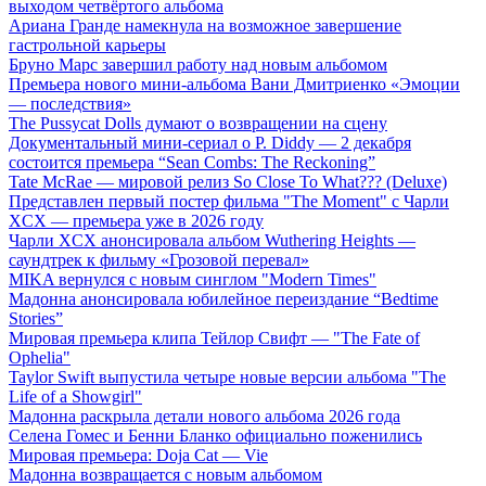
выходом четвёртого альбома
Ариана Гранде намекнула на возможное завершение
гастрольной карьеры
Бруно Марс завершил работу над новым альбомом
Премьера нового мини-альбома Вани Дмитриенко «Эмоции
— последствия»
The Pussycat Dolls думают о возвращении на сцену
Документальный мини-сериал о P. Diddy — 2 декабря
состоится премьера “Sean Combs: The Reckoning”
Tate McRae — мировой релиз So Close To What??? (Deluxe)
Представлен первый постер фильма "The Moment" с Чарли
XCX — премьера уже в 2026 году
Чарли XCX анонсировала альбом Wuthering Heights —
саундтрек к фильму «Грозовой перевал»
MIKA вернулся с новым синглом "Modern Times"
Мадонна анонсировала юбилейное переиздание “Bedtime
Stories”
Мировая премьера клипа Тейлор Свифт — "The Fate of
Ophelia"
Taylor Swift выпустила четыре новые версии альбома "The
Life of a Showgirl"
Мадонна раскрыла детали нового альбома 2026 года
Селена Гомес и Бенни Бланко официально поженились
Мировая премьера: Doja Cat — Vie
Мадонна возвращается с новым альбомом