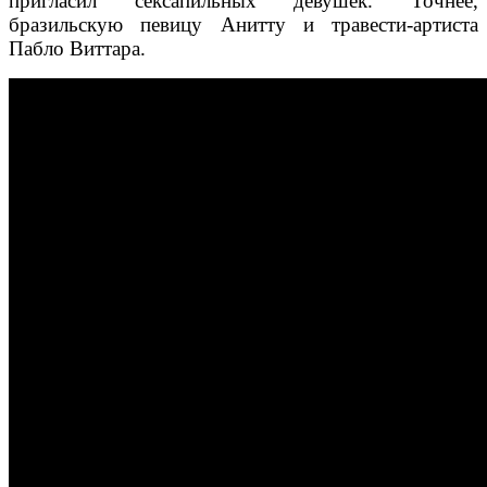
пригласил сексапильных девушек. Точнее,
бразильскую певицу Анитту и травести-артиста
Пабло Виттара.