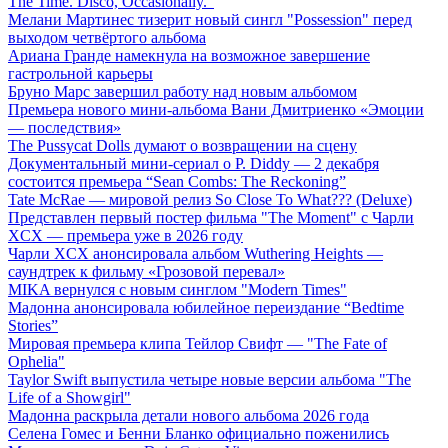
The Time. Disco, Occasionally."
Мелани Мартинес тизерит новый сингл "Possession" перед
выходом четвёртого альбома
Ариана Гранде намекнула на возможное завершение
гастрольной карьеры
Бруно Марс завершил работу над новым альбомом
Премьера нового мини-альбома Вани Дмитриенко «Эмоции
— последствия»
The Pussycat Dolls думают о возвращении на сцену
Документальный мини-сериал о P. Diddy — 2 декабря
состоится премьера “Sean Combs: The Reckoning”
Tate McRae — мировой релиз So Close To What??? (Deluxe)
Представлен первый постер фильма "The Moment" с Чарли
XCX — премьера уже в 2026 году
Чарли XCX анонсировала альбом Wuthering Heights —
саундтрек к фильму «Грозовой перевал»
MIKA вернулся с новым синглом "Modern Times"
Мадонна анонсировала юбилейное переиздание “Bedtime
Stories”
Мировая премьера клипа Тейлор Свифт — "The Fate of
Ophelia"
Taylor Swift выпустила четыре новые версии альбома "The
Life of a Showgirl"
Мадонна раскрыла детали нового альбома 2026 года
Селена Гомес и Бенни Бланко официально поженились