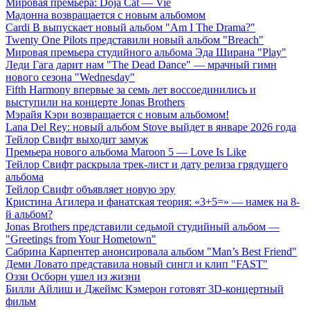
Мировая премьера: Doja Cat — Vie
Мадонна возвращается с новым альбомом
Cardi B выпускает новый альбом "Am I The Drama?"
Twenty One Pilots представили новый альбом "Breach"
Мировая премьера студийного альбома Эда Ширана "Play"
Леди Гага дарит нам "The Dead Dance" — мрачный гимн
нового сезона "Wednesday"
Fifth Harmony впервые за семь лет воссоединились и
выступили на концерте Jonas Brothers
Мэрайя Кэри возвращается с новым альбомом!
Lana Del Rey: новый альбом Stove выйдет в январе 2026 года
Тейлор Свифт выходит замуж
Премьера нового альбома Maroon 5 — Love Is Like
Тейлор Свифт раскрыла трек-лист и дату релиза грядущего
альбома
Тейлор Свифт объявляет новую эру
Кристина Агилера и фанатская теория: «3+5=» — намек на 8-
й альбом?
Jonas Brothers представили седьмой студийный альбом —
"Greetings from Your Hometown"
Сабрина Карпентер анонсировала альбом "Man’s Best Friend"
Деми Ловато представила новый сингл и клип "FAST"
Оззи Осборн ушел из жизни
Билли Айлиш и Джеймс Кэмерон готовят 3D-концертный
фильм