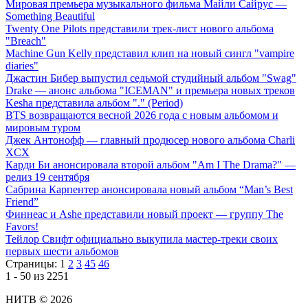
Мировая премьера музыкального фильма Майли Сайрус —
Something Beautiful
Twenty One Pilots представили трек-лист нового альбома
"Breach"
Machine Gun Kelly представил клип на новый сингл "vampire
diaries"
Джастин Бибер выпустил седьмой студийный альбом "Swag"
Drake — анонс альбома "ICEMAN" и премьера новых треков
Kesha представила альбом "." (Period)
BTS возвращаются весной 2026 года с новым альбомом и
мировым туром
Джек Антонофф — главный продюсер нового альбома Charli
XCX
Карди Би анонсировала второй альбом "Am I The Drama?" —
релиз 19 сентября
Сабрина Карпентер анонсировала новый альбом “Man’s Best
Friend”
Финнеас и Ashe представили новый проект — группу The
Favors!
Тейлор Свифт официально выкупила мастер-треки своих
первых шести альбомов
Страницы:
1
2
3
45
46
1 - 50 из 2251
НИТВ © 2026