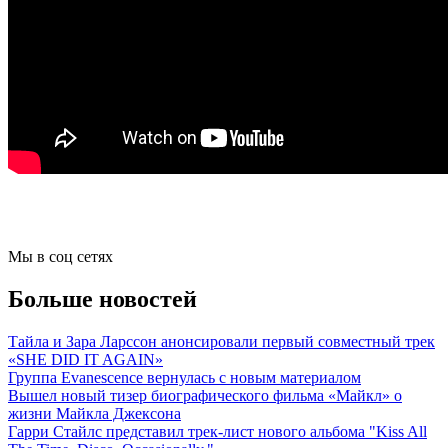
Мы в соц сетях
Больше новостей
Тайла и Зара Ларссон анонсировали первый совместный трек
«SHE DID IT AGAIN»
Группа Evanescence вернулась с новым материалом
Вышел новый тизер биографического фильма «Майкл» о
жизни Майкла Джексона
Гарри Стайлс представил трек-лист нового альбома "Kiss All