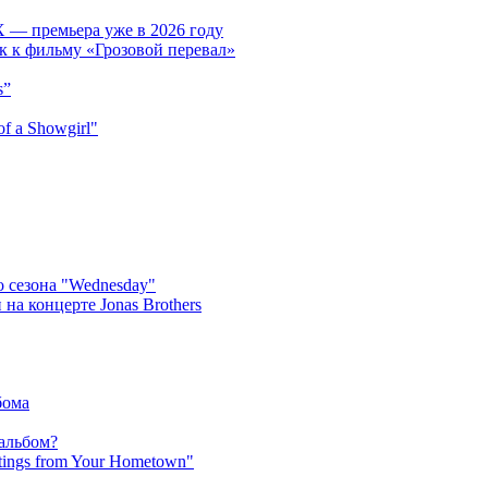
 — премьера уже в 2026 году
к к фильму «Грозовой перевал»
s”
f a Showgirl"
 сезона "Wednesday"
на концерте Jonas Brothers
бома
 альбом?
tings from Your Hometown"