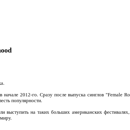
hood
а.
начале 2012-го. Сразу после выпуска синглов "Female Robb
лесть популярности.
и выступить на таких больших американских фестивалях, к
 миру.