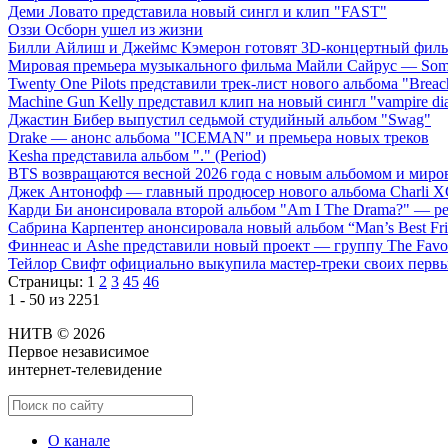
Деми Ловато представила новый сингл и клип "FAST"
Оззи Осборн ушел из жизни
Билли Айлиш и Джеймс Кэмерон готовят 3D-концертный фил
Мировая премьера музыкального фильма Майли Сайрус — Somet
Twenty One Pilots представили трек-лист нового альбома "Breac
Machine Gun Kelly представил клип на новый сингл "vampire dia
Джастин Бибер выпустил седьмой студийный альбом "Swag"
Drake — анонс альбома "ICEMAN" и премьера новых треков
Kesha представила альбом "." (Period)
BTS возвращаются весной 2026 года с новым альбомом и мир
Джек Антонофф — главный продюсер нового альбома Charli 
Карди Би анонсировала второй альбом "Am I The Drama?" — ре
Сабрина Карпентер анонсировала новый альбом “Man’s Best Fr
Финнеас и Ashe представили новый проект — группу The Favo
Тейлор Свифт официально выкупила мастер-треки своих перв
Страницы:
1
2
3
45
46
1 - 50 из 2251
НИТВ © 2026
Первое независимое
интернет-телевидение
О канале