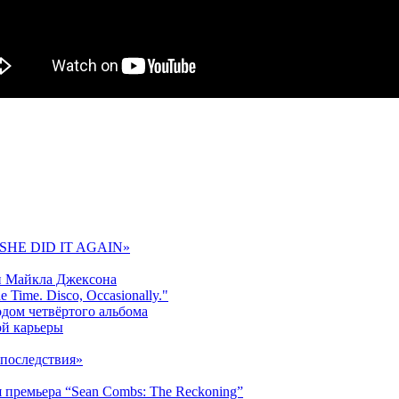
 «SHE DID IT AGAIN»
и Майкла Джексона
 Time. Disco, Occasionally."
одом четвёртого альбома
ой карьеры
последствия»
 премьера “Sean Combs: The Reckoning”