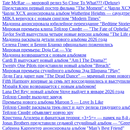
Tate McRae — мировой релиз So Close To What??? (Deluxe)
Представлен первый постер фильма "The Moment" с Чарли XCX
Чарли XCX анонсировала альбом Wuthering Heights — саундтре
MIKA вернулся с новым синглом "Modern Times"
Мадонна анонсировала юбилейное переиздание “Bedtime Storie
Мировая премьера клипа Тейлор Свифт — "The Fate of Ophelia"
Taylor Swift выпустила четыре новые версии альбома "The Life o
Мадонна раскрыла детали нового альбома 2026 года
Селена Гомес и Бенни Бланко официально поженились
Мировая премьера: Doja Cat — Vie
Мадонна возвращается с новым альбомом
Cardi B выпускает новый альбом "Am I The Drama?"
Twenty One Pilots представили новый альбом "Breach"
Мировая премьера студийного альбома Эда Ширана "Play"
Леди Гага дарит нам "The Dead Dance" — мрачный гимн нового
Fifth Harmony впервые за семь лет воссоединились и выступили 
Мэрайя Кэри возвращается с новым альбомом!
Lana Del Rey: новый альбом Stove выйдет в январе 2026 года
Тейлор Свифт выходит замуж
Премьера нового альбома Maroon 5 — Love Is Like
Тейлор Свифт раскрыла трек-лист и дату релиза грядущего аль
Тейлор Свифт объявляет новую эру
Кристина Агилера и фанатская теория: «3+5=» — намек на 8-й
Jonas Brothers представили седьмой студийный альбом — "Gree
Сабрина Карпентер анонсировала альбом "Man’s Best Friend"