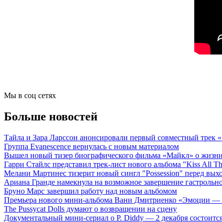
Мы в соц сетях
Больше новостей
Тайла и Зара Ларссон анонсировали первый совместный трек
Группа Evanescence вернулась с новым материалом
Вышел новый тизер биографического фильма «Майкл» о жизн
Гарри Стайлс представил трек-лист нового альбома "Kiss All The
Мелани Мартинес тизерит новый сингл "Possession" перед вых
Ариана Гранде намекнула на возможное завершение гастрольн
Бруно Марс завершил работу над новым альбомом
Премьера нового мини-альбома Вани Дмитриенко «Эмоции — 
The Pussycat Dolls думают о возвращении на сцену
Документальный мини-сериал о P. Diddy — 2 декабря состоится