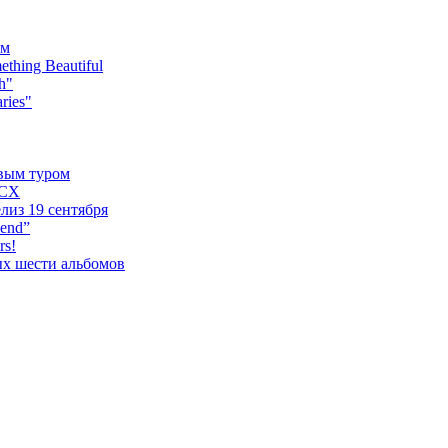
ьм
hing Beautiful
h"
ries"
овым туром
XCX
лиз 19 сентября
iend”
rs!
ых шести альбомов