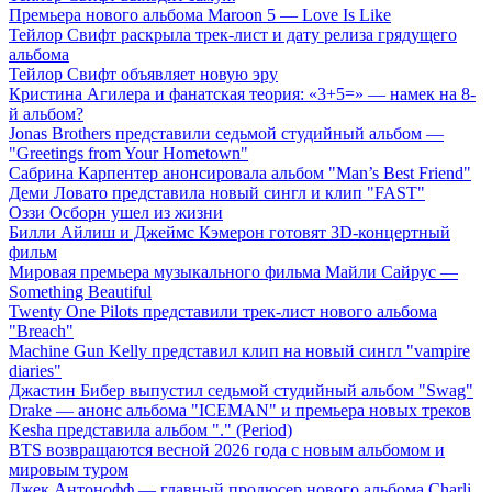
Премьера нового альбома Maroon 5 — Love Is Like
Тейлор Свифт раскрыла трек-лист и дату релиза грядущего
альбома
Тейлор Свифт объявляет новую эру
Кристина Агилера и фанатская теория: «3+5=» — намек на 8-
й альбом?
Jonas Brothers представили седьмой студийный альбом —
"Greetings from Your Hometown"
Сабрина Карпентер анонсировала альбом "Man’s Best Friend"
Деми Ловато представила новый сингл и клип "FAST"
Оззи Осборн ушел из жизни
Билли Айлиш и Джеймс Кэмерон готовят 3D-концертный
фильм
Мировая премьера музыкального фильма Майли Сайрус —
Something Beautiful
Twenty One Pilots представили трек-лист нового альбома
"Breach"
Machine Gun Kelly представил клип на новый сингл "vampire
diaries"
Джастин Бибер выпустил седьмой студийный альбом "Swag"
Drake — анонс альбома "ICEMAN" и премьера новых треков
Kesha представила альбом "." (Period)
BTS возвращаются весной 2026 года с новым альбомом и
мировым туром
Джек Антонофф — главный продюсер нового альбома Charli