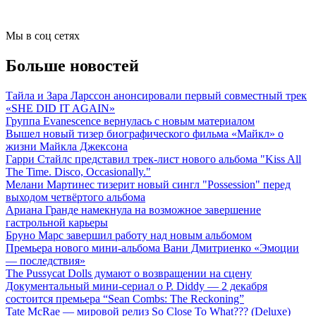
Мы в соц сетях
Больше новостей
Тайла и Зара Ларссон анонсировали первый совместный трек
«SHE DID IT AGAIN»
Группа Evanescence вернулась с новым материалом
Вышел новый тизер биографического фильма «Майкл» о
жизни Майкла Джексона
Гарри Стайлс представил трек-лист нового альбома "Kiss All
The Time. Disco, Occasionally."
Мелани Мартинес тизерит новый сингл "Possession" перед
выходом четвёртого альбома
Ариана Гранде намекнула на возможное завершение
гастрольной карьеры
Бруно Марс завершил работу над новым альбомом
Премьера нового мини-альбома Вани Дмитриенко «Эмоции
— последствия»
The Pussycat Dolls думают о возвращении на сцену
Документальный мини-сериал о P. Diddy — 2 декабря
состоится премьера “Sean Combs: The Reckoning”
Tate McRae — мировой релиз So Close To What??? (Deluxe)