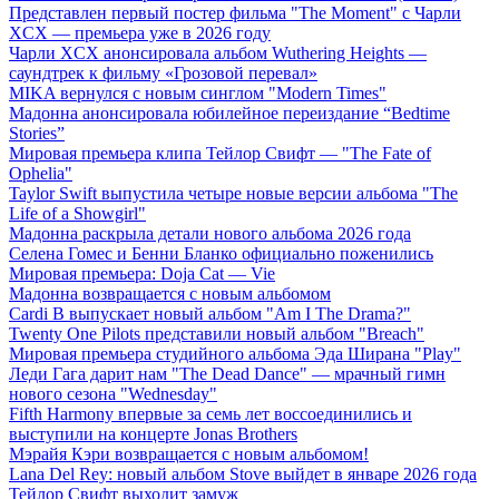
Представлен первый постер фильма "The Moment" с Чарли
XCX — премьера уже в 2026 году
Чарли XCX анонсировала альбом Wuthering Heights —
саундтрек к фильму «Грозовой перевал»
MIKA вернулся с новым синглом "Modern Times"
Мадонна анонсировала юбилейное переиздание “Bedtime
Stories”
Мировая премьера клипа Тейлор Свифт — "The Fate of
Ophelia"
Taylor Swift выпустила четыре новые версии альбома "The
Life of a Showgirl"
Мадонна раскрыла детали нового альбома 2026 года
Селена Гомес и Бенни Бланко официально поженились
Мировая премьера: Doja Cat — Vie
Мадонна возвращается с новым альбомом
Cardi B выпускает новый альбом "Am I The Drama?"
Twenty One Pilots представили новый альбом "Breach"
Мировая премьера студийного альбома Эда Ширана "Play"
Леди Гага дарит нам "The Dead Dance" — мрачный гимн
нового сезона "Wednesday"
Fifth Harmony впервые за семь лет воссоединились и
выступили на концерте Jonas Brothers
Мэрайя Кэри возвращается с новым альбомом!
Lana Del Rey: новый альбом Stove выйдет в январе 2026 года
Тейлор Свифт выходит замуж