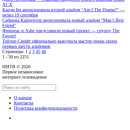
XCX
Карди Би анонсировала второй альбом "Am I The Drama?" —
релиз 19 сентября
Сабрина Карпентер анонсировала новый альбом “Man’s Best
Friend”
Финнеас и Ashe представили новый проект — группу The
Favors!
Тейлор Свифт официально выкупила мастер-треки своих
первых шести альбомов
Страницы:
1
2
3
45
46
1 - 50 из 2251
НИТВ © 2026
Первое независимое
интернет-телевидение
О канале
Контакты
Политика конфиденциальности