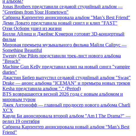
й альбом?
Jonas Brothers представили седьмой студийный альбом —
"Greetings from Your Hometown"
Сабрина Карпентер анонсировала альбом "Man’s Best Friend"
Деми Ловато представила новый сингл и клип "FAST"
Оззи Осборн ушел из жизни
Билли Айлиш и Джеймс Кэмерон готовят 3D-концертный
фильм
Мировая премьера музыкального фильма Майли Сайрус —
Something Beautiful
Twenty One Pilots представили трек-лист нового альбома
"Breach"
Machine Gun Kelly представил клип на новый сингл "vampire
diaries"
Джастин Бибер выпустил седьмой студийный альбом "Swag"
Drake — анонс альбома "ICEMAN" и премьера новых треков
Kesha представила альбом "." (Period)
BTS возвращаются весной 2026 года с новым альбомом и
мировым туром
Джек Антонофф — главный продюсер нового альбома Charli
XCX
Карди Би анонсировала второй альбом "Am I The Drama?" —
релиз 19 сентября
Сабрина Карпентер анонсировала новый альбом “Man’s Best
Friend”