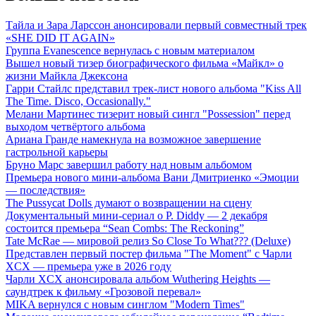
Тайла и Зара Ларссон анонсировали первый совместный трек
«SHE DID IT AGAIN»
Группа Evanescence вернулась с новым материалом
Вышел новый тизер биографического фильма «Майкл» о
жизни Майкла Джексона
Гарри Стайлс представил трек-лист нового альбома "Kiss All
The Time. Disco, Occasionally."
Мелани Мартинес тизерит новый сингл "Possession" перед
выходом четвёртого альбома
Ариана Гранде намекнула на возможное завершение
гастрольной карьеры
Бруно Марс завершил работу над новым альбомом
Премьера нового мини-альбома Вани Дмитриенко «Эмоции
— последствия»
The Pussycat Dolls думают о возвращении на сцену
Документальный мини-сериал о P. Diddy — 2 декабря
состоится премьера “Sean Combs: The Reckoning”
Tate McRae — мировой релиз So Close To What??? (Deluxe)
Представлен первый постер фильма "The Moment" с Чарли
XCX — премьера уже в 2026 году
Чарли XCX анонсировала альбом Wuthering Heights —
саундтрек к фильму «Грозовой перевал»
MIKA вернулся с новым синглом "Modern Times"