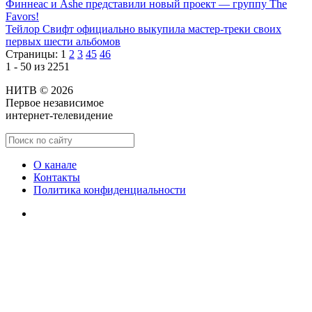
Финнеас и Ashe представили новый проект — группу The
Favors!
Тейлор Свифт официально выкупила мастер-треки своих
первых шести альбомов
Страницы:
1
2
3
45
46
1 - 50 из 2251
НИТВ © 2026
Первое независимое
интернет-телевидение
О канале
Контакты
Политика конфиденциальности