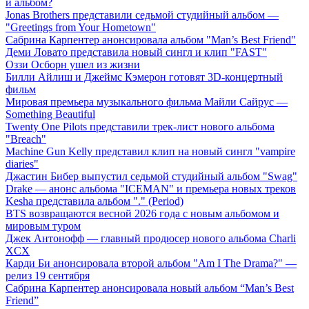
й альбом?
Jonas Brothers представили седьмой студийный альбом —
"Greetings from Your Hometown"
Сабрина Карпентер анонсировала альбом "Man’s Best Friend"
Деми Ловато представила новый сингл и клип "FAST"
Оззи Осборн ушел из жизни
Билли Айлиш и Джеймс Кэмерон готовят 3D-концертный
фильм
Мировая премьера музыкального фильма Майли Сайрус —
Something Beautiful
Twenty One Pilots представили трек-лист нового альбома
"Breach"
Machine Gun Kelly представил клип на новый сингл "vampire
diaries"
Джастин Бибер выпустил седьмой студийный альбом "Swag"
Drake — анонс альбома "ICEMAN" и премьера новых треков
Kesha представила альбом "." (Period)
BTS возвращаются весной 2026 года с новым альбомом и
мировым туром
Джек Антонофф — главный продюсер нового альбома Charli
XCX
Карди Би анонсировала второй альбом "Am I The Drama?" —
релиз 19 сентября
Сабрина Карпентер анонсировала новый альбом “Man’s Best
Friend”