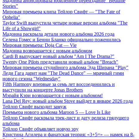
Мадонна анонсировала юбилейное переиздание “Bedtime
Stories”
Мировая премьера клипа Тейлор Свифт — "The Fate of
Ophelia"
Taylor Swift выпустила четыре новые версии альбома "The
Life of a Showgirl"
Мадонна раскрыла детали нового альбома 2026 года
Селена Гомес и Бенни Бланко официально поженились
Мировая премьера: Doja Cat — Vie
Мадонна возвращается с новым альбомом
Cardi B выпускает новый альбом "Am I The Drama?"
Twenty One Pilots представили новый альбом "Breach"
Мировая премьера студийного альбома Эда Ширана "Play"
Леди Гага дарит нам "The Dead Dance" — мрачный гимн
нового сезона "Wednesday"
Fifth Harmony впервые за семь лет воссоединились и
выступили на концерте Jonas Brothers
Мэрайя Кэри возвращается с новым альбомом!
Lana Del Rey: новый альбом Stove выйдет в январе 2026 года
Тейлор Свифт выходит замуж
Премьера нового альбома Maroon 5 — Love Is Like
Тейлор Свифт раскрыла трек-лист и дату релиза грядущего
альбома
Тейлор Свифт объявляет новую эру
Кристина Агилера и фанатская теория: «3+5=» — намек на 8-