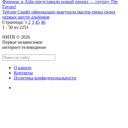
Финнеас и Ashe представили новый проект — группу The
Favors!
Тейлор Свифт официально выкупила мастер-треки своих
первых шести альбомов
Страницы:
1
2
3
45
46
1 - 50 из 2251
НИТВ © 2026
Первое независимое
интернет-телевидение
О канале
Контакты
Политика конфиденциальности