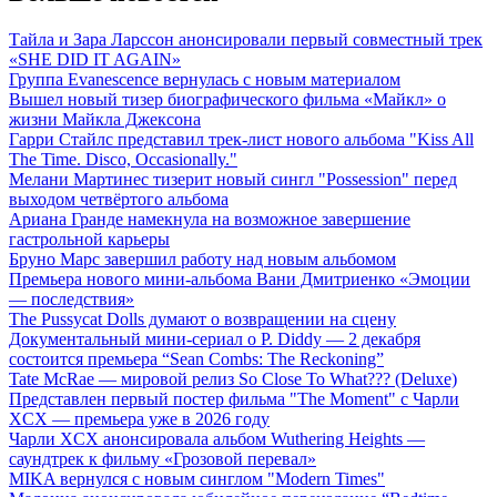
Тайла и Зара Ларссон анонсировали первый совместный трек
«SHE DID IT AGAIN»
Группа Evanescence вернулась с новым материалом
Вышел новый тизер биографического фильма «Майкл» о
жизни Майкла Джексона
Гарри Стайлс представил трек-лист нового альбома "Kiss All
The Time. Disco, Occasionally."
Мелани Мартинес тизерит новый сингл "Possession" перед
выходом четвёртого альбома
Ариана Гранде намекнула на возможное завершение
гастрольной карьеры
Бруно Марс завершил работу над новым альбомом
Премьера нового мини-альбома Вани Дмитриенко «Эмоции
— последствия»
The Pussycat Dolls думают о возвращении на сцену
Документальный мини-сериал о P. Diddy — 2 декабря
состоится премьера “Sean Combs: The Reckoning”
Tate McRae — мировой релиз So Close To What??? (Deluxe)
Представлен первый постер фильма "The Moment" с Чарли
XCX — премьера уже в 2026 году
Чарли XCX анонсировала альбом Wuthering Heights —
саундтрек к фильму «Грозовой перевал»
MIKA вернулся с новым синглом "Modern Times"