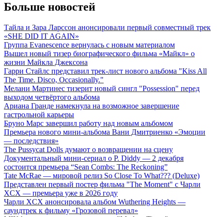
Больше новостей
Тайла и Зара Ларссон анонсировали первый совместный трек
«SHE DID IT AGAIN»
Группа Evanescence вернулась с новым материалом
Вышел новый тизер биографического фильма «Майкл» о
жизни Майкла Джексона
Гарри Стайлс представил трек-лист нового альбома "Kiss All
The Time. Disco, Occasionally."
Мелани Мартинес тизерит новый сингл "Possession" перед
выходом четвёртого альбома
Ариана Гранде намекнула на возможное завершение
гастрольной карьеры
Бруно Марс завершил работу над новым альбомом
Премьера нового мини-альбома Вани Дмитриенко «Эмоции
— последствия»
The Pussycat Dolls думают о возвращении на сцену
Документальный мини-сериал о P. Diddy — 2 декабря
состоится премьера “Sean Combs: The Reckoning”
Tate McRae — мировой релиз So Close To What??? (Deluxe)
Представлен первый постер фильма "The Moment" с Чарли
XCX — премьера уже в 2026 году
Чарли XCX анонсировала альбом Wuthering Heights —
саундтрек к фильму «Грозовой перевал»