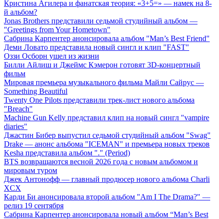
Кристина Агилера и фанатская теория: «3+5=» — намек на 8-
й альбом?
Jonas Brothers представили седьмой студийный альбом —
"Greetings from Your Hometown"
Сабрина Карпентер анонсировала альбом "Man’s Best Friend"
Деми Ловато представила новый сингл и клип "FAST"
Оззи Осборн ушел из жизни
Билли Айлиш и Джеймс Кэмерон готовят 3D-концертный
фильм
Мировая премьера музыкального фильма Майли Сайрус —
Something Beautiful
Twenty One Pilots представили трек-лист нового альбома
"Breach"
Machine Gun Kelly представил клип на новый сингл "vampire
diaries"
Джастин Бибер выпустил седьмой студийный альбом "Swag"
Drake — анонс альбома "ICEMAN" и премьера новых треков
Kesha представила альбом "." (Period)
BTS возвращаются весной 2026 года с новым альбомом и
мировым туром
Джек Антонофф — главный продюсер нового альбома Charli
XCX
Карди Би анонсировала второй альбом "Am I The Drama?" —
релиз 19 сентября
Сабрина Карпентер анонсировала новый альбом “Man’s Best