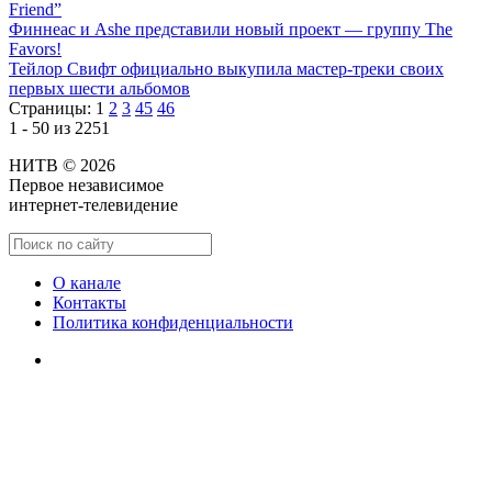
Friend”
Финнеас и Ashe представили новый проект — группу The
Favors!
Тейлор Свифт официально выкупила мастер-треки своих
первых шести альбомов
Страницы:
1
2
3
45
46
1 - 50 из 2251
НИТВ © 2026
Первое независимое
интернет-телевидение
О канале
Контакты
Политика конфиденциальности