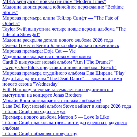
MIKA вернулся с новым синглом "Modern Times"
Мадонна анонсировала юбилейное переиздание “Bedtime
Stories”
Мировая премьера клипа Тейлор Свифт — "The Fate of
Ophelia"
Taylor Swift выпустила четыре новые версии альбома "The
Life of a Showgirl"
Мадонна раскрыла детали нового альбома 2026 года
Селена Гомес и Бенни Бланко официально поженились
Мировая премьера: Doja Cat — Vie
Мадонна возвращается с новым альбомом
Cardi B выпускает новый альбом "Am I The Drama?"
Twenty One Pilots представили новый альбом "Breach"
Мировая премьера студийного альбома Эда Ширана "Play"
Леди Гага дарит нам "The Dead Dance" — мрачный гимн
нового сезона "Wednesday"
Fifth Harmony впервые за семь лет воссоединились и
выступили на концерте Jonas Brothers
Мэрайя Кэри возвращается с новым альбомом!
Lana Del Rey: новый альбом Stove выйдет в январе 2026 года
Тейлор Свифт выходит замуж
Премьера нового альбома Maroon 5 — Love Is Like
Тейлор Свифт раскрыла трек-лист и дату релиза грядущего
альбома
Тейлор Свифт объявляет новую эру