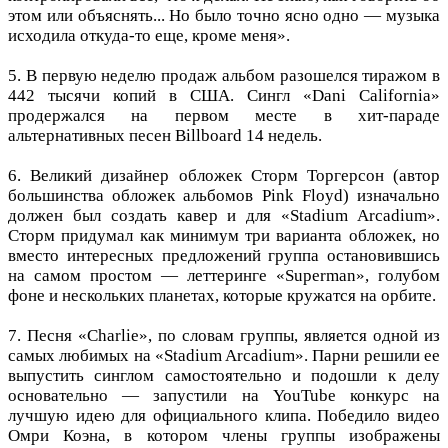
этом или объяснять... Но было точно ясно одно — музыка
исходила откуда-то еще, кроме меня».
5. В первую неделю продаж альбом разошелся тиражом в
442 тысячи копий в США. Сингл «Dani California»
продержался на первом месте в хит-параде
альтернативных песен Billboard 14 недель.
6. Великий дизайнер обложек Сторм Торгерсон (автор
большинства обложек альбомов Pink Floyd) изначально
должен был создать кавер и для «Stadium Arcadium».
Сторм придумал как минимум три варианта обложек, но
вместо интересных предложений группа остановившись
на самом простом — леттеринге «Superman», голубом
фоне и нескольких планетах, которые кружатся на орбите.
7. Песня «Charlie», по словам группы, является одной из
самых любимых на «Stadium Arcadium». Парни решили ее
выпустить синглом самостоятельно и подошли к делу
основательно — запустили на YouTube конкурс на
лучшую идею для официального клипа. Победило видео
Омри Коэна, в котором члены группы изображены