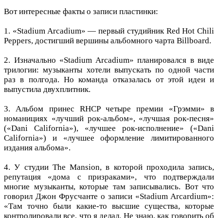
Вот интересные факты о записи пластинки:
1. «Stadium Arcadium» — первый студийник Red Hot Chili
Peppers, достигший вершины альбомного чарта Billboard.
2. Изначально «Stadium Arcadium» планировался в виде
трилогии: музыканты хотели выпускать по одной части
раз в полгода. Но команда отказалась от этой идеи и
выпустила двухплитник.
3. Альбом принес RHCP четыре премии «Грэмми» в
номанициях «лучший рок-альбом», «лучшая рок-песня»
(«Dani California»), «лучшее рок-исполнение» («Dani
California») и «лучшее оформление лимитированного
издания альбома».
4. У студии The Mansion, в которой проходила запись,
репутация «дома с призраками», что подтверждали
многие музыканты, которые там записывались. Вот что
говорил Джон Фрусчанте о записи «Stadium Arcardium»:
«Там точно были какие-то высшие существа, которые
контролировали все, что я делал. Не знаю, как говорить об