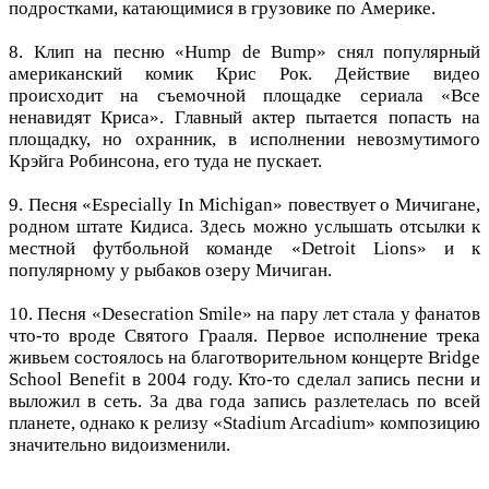
подростками, катающимися в грузовике по Америке.
8. Клип на песню «Hump de Bump» снял популярный
американский комик Крис Рок. Действие видео
происходит на съемочной площадке сериала «Все
ненавидят Криса». Главный актер пытается попасть на
площадку, но охранник, в исполнении невозмутимого
Крэйга Робинсона, его туда не пускает.
9. Песня «Especially In Michigan» повествует о Мичигане,
родном штате Кидиса. Здесь можно услышать отсылки к
местной футбольной команде «Detroit Lions» и к
популярному у рыбаков озеру Мичиган.
10. Песня «Desecration Smile» на пару лет стала у фанатов
что-то вроде Святого Грааля. Первое исполнение трека
живьем состоялось на благотворительном концерте Bridge
School Benefit в 2004 году. Кто-то сделал запись песни и
выложил в сеть. За два года запись разлетелась по всей
планете, однако к релизу «Stadium Arcadium» композицию
значительно видоизменили.