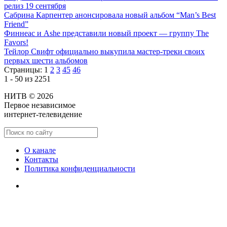
релиз 19 сентября
Сабрина Карпентер анонсировала новый альбом “Man’s Best
Friend”
Финнеас и Ashe представили новый проект — группу The
Favors!
Тейлор Свифт официально выкупила мастер-треки своих
первых шести альбомов
Страницы:
1
2
3
45
46
1 - 50 из 2251
НИТВ © 2026
Первое независимое
интернет-телевидение
О канале
Контакты
Политика конфиденциальности