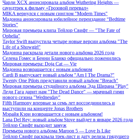
Чарли XCX анонсировала альбом Wuthering Heights —
саундтрек к фильму «Грозовой перевал»
MIKA вернулся с новым синглом "Modern Times"
Мадонна анонсировала юбилейное переиздание “Bedtime
Stories”
Мировая премьера клипа Тейлор Свифт — "The Fate of
Ophelia"
Taylor Swift выпустила четыре новые версии альбома "The
Life of a Showgirl"
Мадонна раскрыла детали нового альбома 2026 года
Селена Гомес и Бенни Бланко официально поженились
Мировая премьера: Doja Cat — Vie
Мадонна возвращается с новым альбомом
Cardi B выпускает новый альбом "Am I The Drama?"
Twenty One Pilots представили новый альбом "Breach"
Мировая премьера студийного альбома Эда Ширана "Play"
Леди Гага дарит нам "The Dead Dance" — мрачный гимн
нового сезона "Wednesday"
Fifth Harmony впервые за семь лет воссоединились и
выступили на концерте Jonas Brothers
Мэрайя Кэри возвращается с новым альбомом!
Lana Del Rey: новый альбом Stove выйдет в январе 2026 года
Тейлор Свифт выходит замуж
Премьера нового альбома Maroon 5 — Love Is Like
Тейлор Свифт раскрыла трек-лист и дату релиза грядущего