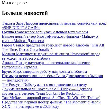
Мы в соц сетях
Больше новостей
Тайла и Зара Ларссон анонсировали первый совместный трек
«SHE DID IT AGAIN»
Группа Evanescence вернулась с новым материалом
Вышел новый тизер биографического фильма «Майкл» о
жизни Майкла Джексона
Гарри Стайлс представил трек-лист нового альбома "Kiss All
The Time. Disco, Occasionally."
Мелани Мартинес тизерит новый сингл "Possession" перед
выходом четвёртого альбома
Ариана Гранде намекнула на возможное завершение
гастрольной карьеры
Бруно Марс завершил работу над новым альбомом
Премьера нового мини-альбома Вани Дмитриенко «Эмоции
— последствия»
The Pussycat Dolls думают о возвращении на сцену
Документальный мини-сериал о P. Diddy — 2 декабря
состоится премьера “Sean Combs: The Reckoning”
Tate McRae — мировой релиз So Close To What??? (Deluxe)
Представлен первый постер фильма "The Moment" с Чарли
XCX — премьера уже в 2026 году