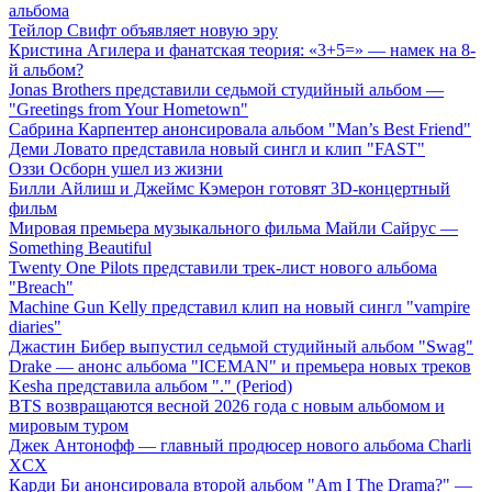
альбома
Тейлор Свифт объявляет новую эру
Кристина Агилера и фанатская теория: «3+5=» — намек на 8-
й альбом?
Jonas Brothers представили седьмой студийный альбом —
"Greetings from Your Hometown"
Сабрина Карпентер анонсировала альбом "Man’s Best Friend"
Деми Ловато представила новый сингл и клип "FAST"
Оззи Осборн ушел из жизни
Билли Айлиш и Джеймс Кэмерон готовят 3D-концертный
фильм
Мировая премьера музыкального фильма Майли Сайрус —
Something Beautiful
Twenty One Pilots представили трек-лист нового альбома
"Breach"
Machine Gun Kelly представил клип на новый сингл "vampire
diaries"
Джастин Бибер выпустил седьмой студийный альбом "Swag"
Drake — анонс альбома "ICEMAN" и премьера новых треков
Kesha представила альбом "." (Period)
BTS возвращаются весной 2026 года с новым альбомом и
мировым туром
Джек Антонофф — главный продюсер нового альбома Charli
XCX
Карди Би анонсировала второй альбом "Am I The Drama?" —