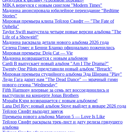
MIKA вернулся с новым синглом "Modern Times"
Мадонна анонсировала юбилейное переиздание “Bedtime
Stories”
Мировая премьера клипа Тейлор Свифт — "The Fate of
Ophelia"
Taylor Swift выпустила четыре новые версии альбома "The
Life of a Showgirl"
Мадонна раскрыла детали нового альбома 2026 года
Селена Гомес и Бенни Бланко официально поженились
Мировая премьера: Doja Cat — Vie
Мадонна возвращается с новым альбомом
Cardi B выпускает новый альбом "Am I The Drama?"
Twenty One Pilots представили новый альбом "Breach"
Мировая премьера студийного альбома Эда Ширана "Play"
Леди Гага дарит нам "The Dead Dance" — мрачный гимн
нового сезона "Wednesday"
Fifth Harmony впервые за семь лет воссоединились и
выступили на концерте Jonas Brothers
Мэрайя Кэри возвращается с новым альбомом!
Lana Del Rey: новый альбом Stove выйдет в январе 2026 года
Тейлор Свифт выходит замуж
Премьера нового альбома Maroon 5 — Love Is Like
Тейлор Свифт раскрыла трек-лист и дату релиза грядущего
альбома