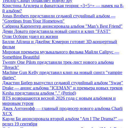
Тейлор Свифт объявляет новую эру
Кристина Агилера и фанатская теория: «3+5=» — намек на 8-
й альбом?
Jonas Brothers представили седьмой студийный альбом —
"Greetings from Your Hometown"
Сабрина Карпентер анонсировала альбом "Man’s Best Friend"
Деми Ловато представила новый сингл и клип "FAST"
Оззи Осборн ушел из жизни
Билли Айлиш и Джеймс Кэмерон готовят 3D-концертный
фильм
Мировая премьера музыкального фильма Майли Сайрус —
Something Beautiful
Twenty One Pilots представили трек-лист нового альбома
"Breach"
Machine Gun Kelly представил клип на новый сингл "vampire
diaries"
Джастин Бибер выпустил седьмой студийный альбом "Swag"
Drake — анонс альбома "ICEMAN" и премьера новых треков
Kesha представила альбом "." (Period)
BTS возвращаются весной 2026 года с новым альбомом и
мировым туром
Джек Антонофф — главный продюсер нового альбома Charli
XCX
Карди Би анонсировала второй альбом "Am I The Drama?" —
релиз 19 сентября