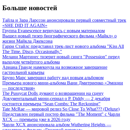
Больше новостей
Тайла и Зара Ларссон анонсировали первый совместный трек
«SHE DID IT AGAIN»
Группа Evanescence вернулась с новым материалом
Вышел новый тизер биографического фильма «Майкл» о
жизни Майкла Джексона
Гарри Стайлс представил трек-лист нового альбома "Kiss All
The Time. Disco, Occasionally."
Мелани Мартинес тизерит новый сингл "Possession" перед
выходом четвёртого альбома
Ариана Гранде намекнула на возможное завершение
гастрольной карьеры
Бруно Марс завершил работу над новым альбомом
Премьера нового мини-альбома Вани Дмитриенко «Эмоции
— последствия»
The Pussycat Dolls думают о возвращении на сцену
Документальный мини-сериал о P. Diddy — 2 декабря
состоится премьера “Sean Combs: The Reckoning”
Tate McRae — мировой релиз So Close To What??? (Deluxe)
Представлен первый постер фильма "The Moment" с Чарли
XCX — премьера уже в 2026 году
Чарли XCX анонсировала альбом Wuthering Heights —
саундтрек к фильму «Грозовой перевал»