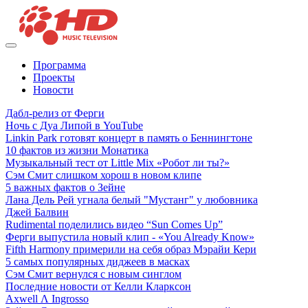
Программа
Проекты
Новости
Дабл-релиз от Ферги
Ночь с Дуа Липой в YouTube
Linkin Park готовят концерт в память о Беннингтоне
10 фактов из жизни Монатика
Музыкальный тест от Little Mix «Робот ли ты?»
Сэм Смит слишком хорош в новом клипе
5 важных фактов о Зейне
Лана Дель Рей угнала белый "Мустанг" у любовника
Джей Балвин
Rudimental поделились видео “Sun Comes Up”
Ферги выпустила новый клип - «You Already Know»
Fifth Harmony примерили на себя образ Мэрайи Кери
5 самых популярных диджеев в масках
Сэм Смит вернулся с новым синглом
Последние новости от Келли Кларксон
Axwell Λ Ingrosso