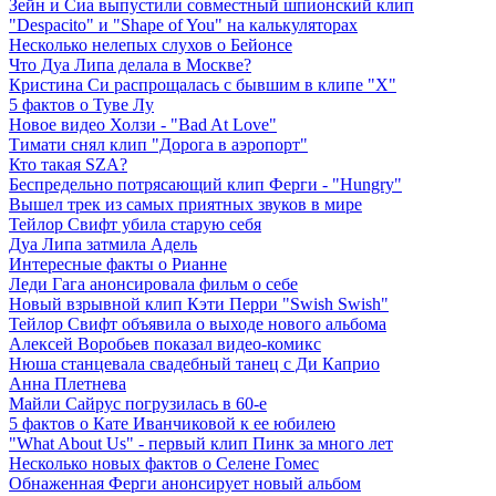
Зейн и Сиа выпустили совместный шпионский клип
"Despacito" и "Shape of You" на калькуляторах
Несколько нелепых слухов о Бейонсе
Что Дуа Липа делала в Москве?
Кристина Си распрощалась с бывшим в клипе "Х"
5 фактов о Туве Лу
Новое видео Холзи - "Bad At Love"
Тимати снял клип "Дорога в аэропорт"
Кто такая SZA?
Беспредельно потрясающий клип Ферги - "Hungry"
Вышел трек из самых приятных звуков в мире
Тейлор Свифт убила старую себя
Дуа Липа затмила Адель
Интересные факты о Рианне
Леди Гага анонсировала фильм о себе
Новый взрывной клип Кэти Перри "Swish Swish"
Тейлор Свифт объявила о выходе нового альбома
Алексей Воробьев показал видео-комикс
Нюша станцевала свадебный танец с Ди Каприо
Анна Плетнева
Майли Сайрус погрузилась в 60-е
5 фактов о Кате Иванчиковой к ее юбилею
"What About Us" - первый клип Пинк за много лет
Несколько новых фактов о Селене Гомес
Обнаженная Ферги анонсирует новый альбом