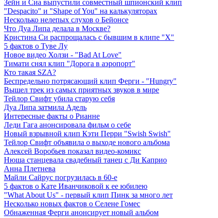
Зейн и Сиа выпустили совместный шпионский клип
"Despacito" и "Shape of You" на калькуляторах
Несколько нелепых слухов о Бейонсе
Что Дуа Липа делала в Москве?
Кристина Си распрощалась с бывшим в клипе "Х"
5 фактов о Туве Лу
Новое видео Холзи - "Bad At Love"
Тимати снял клип "Дорога в аэропорт"
Кто такая SZA?
Беспредельно потрясающий клип Ферги - "Hungry"
Вышел трек из самых приятных звуков в мире
Тейлор Свифт убила старую себя
Дуа Липа затмила Адель
Интересные факты о Рианне
Леди Гага анонсировала фильм о себе
Новый взрывной клип Кэти Перри "Swish Swish"
Тейлор Свифт объявила о выходе нового альбома
Алексей Воробьев показал видео-комикс
Нюша станцевала свадебный танец с Ди Каприо
Анна Плетнева
Майли Сайрус погрузилась в 60-е
5 фактов о Кате Иванчиковой к ее юбилею
"What About Us" - первый клип Пинк за много лет
Несколько новых фактов о Селене Гомес
Обнаженная Ферги анонсирует новый альбом