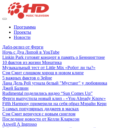
Программа
Проекты
Новости
Дабл-релиз от Ферги
Ночь с Дуа Липой в YouTube
Linkin Park готовят концерт в память о Беннингтоне
10 фактов из жизни Монатика
Музыкальный тест от Little Mix «Робот ли ты?»
Сэм Смит слишком хорош в новом клипе
5 важных фактов о Зейне
Лана Дель Рей угнала белый "Мустанг" у любовника
Джей Балвин
Rudimental поделились видео “Sun Comes Up”
Ферги выпустила новый клип - «You Already Know»
Fifth Harmony примерили на себя образ Мэрайи Кери
5 самых популярных диджеев в масках
Сэм Смит вернулся с новым синглом
Последние новости от Келли Кларксон
Axwell Λ Ingrosso