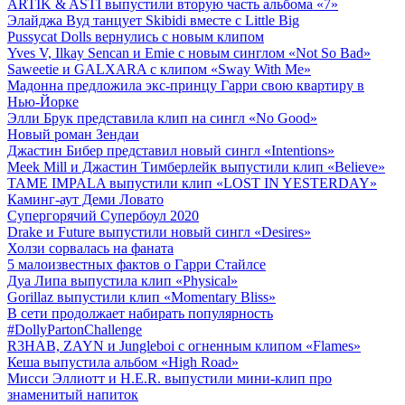
ARTIK & ASTI выпустили вторую часть альбома «7»
Элайджа Вуд танцует Skibidi вместе с Little Big
Pussycat Dolls вернулись с новым клипом
Yves V, Ilkay Sencan и Emie с новым синглом «Not So Bad»
Saweetie и GALXARA с клипом «Sway With Me»
Мадонна предложила экс-принцу Гарри свою квартиру в
Нью-Йорке
Элли Брук представила клип на сингл «No Good»
Новый роман Зендаи
Джастин Бибер представил новый сингл «Intentions»
Meek Mill и Джастин Тимберлейк выпустили клип «Believe»
TAME IMPALA выпустили клип «LOST IN YESTERDAY»
Каминг-аут Деми Ловато
Супергорячий Супербоул 2020
Drake и Future выпустили новый сингл «Desires»
Холзи сорвалась на фаната
5 малоизвестных фактов о Гарри Стайлсе
Дуа Липа выпустила клип «Physical»
Gorillaz выпустили клип «Momentary Bliss»
В сети продолжает набирать популярность
#DollyPartonChallenge
R3HAB, ZAYN и Jungleboi с огненным клипом «Flames»
Кеша выпустила альбом «High Road»
Мисси Эллиотт и H.E.R. выпустили мини-клип про
знаменитый напиток