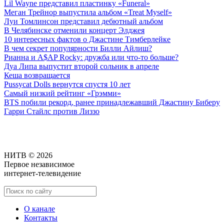
Lil Wayne представил пластинку «Funeral»
Меган Трейнор выпустила альбом «Treat Myself»
Луи Томлинсон представил дебютный альбом
В Челябинске отменили концерт Элджея
10 интересных фактов о Джастине Тимберлейке
В чем секрет популярности Билли Айлиш?
Рианна и A$AP Rocky: дружба или что-то больше?
Дуа Липа выпустит второй сольник в апреле
Кеша возвращается
Pussycat Dolls вернутся спустя 10 лет
Самый низкий рейтинг «Грэмми»
BTS побили рекорд, ранее принадлежавший Джастину Биберу
Гарри Стайлс против Лиззо
НИТВ © 2026
Первое независимое
интернет-телевидение
О канале
Контакты