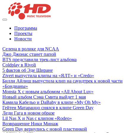
Программа
Проекты
Новости
Селена в ролике для NCAA
Джо Джонас станет папой
BTS представили трек-лист альбома
Coldplay в Rivoli
5 фактов об Эде Ширане
Zivert выпустила клипы на «ЯЛТ» и «Credo»
Билли Айлиш выпустила клип на саундтрек к новой части
«Бондианы»
Monsta X с новым альбомом «All About Luv»
Новый альбом Сэма Смита выйдет 1 мая
Камила Кабельо и DaBaby в клипе «My Oh My»
Гейтен Матараццо снялся в клипе Green Day
Леди Гага в новом образе
Lil Nas X и Nas с клипом «Rodeo»
Возвращение Ники Минаж
Green Day вернулись с новой пластинкой