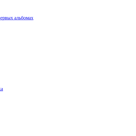
 первых альбомах
ка