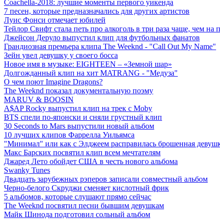
Coachella-2018: лучшие моменты первого уикенда
7 песен, которые предназначались для других артистов
Луис Фонси отмечает юбилей
Тейлор Свифт стала петь про алкоголь в три раза чаще, чем на
Джейсон Деруло выпустил клип для футбольных фанатов
Грандиозная премьера клипа The Weeknd - "Call Out My Name"
Зейн увел девушку у своего босса
Новое имя в музыке: EIGHTEEN – «Земной шар»
Долгожданный клип на хит MATRANG - "Медуза"
О чем поют Imagine Dragons?
The Weeknd показал документальную поэму
MARUV & BOOSIN
A$AP Rocky выпустил клип на трек с Moby
BTS спели по-японски и сняли грустный клип
30 Seconds to Mars выпустили новый альбом
10 лучших клипов Фаррелла Уильямса
"Минимал" или как с Элджеем расправилась брошенная девуш
Макс Барских посвятил клип всем мечтателям
Джаред Лето обойдет США в честь нового альбома
Swanky Tunes
Двадцать зарубежных рэперов записали совместный альбом
Черно-белого Скруджи сменяет кислотный фрик
5 альбомов, которые слушают прямо сейчас
The Weeknd посвятил песни бывшим девушкам
Майк Шинода подготовил сольный альбом