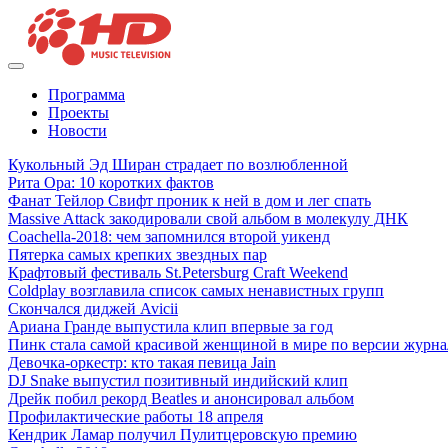
Программа
Проекты
Новости
Кукольный Эд Ширан страдает по возлюбленной
Рита Ора: 10 коротких фактов
Фанат Тейлор Свифт проник к ней в дом и лег спать
Massive Attack закодировали свой альбом в молекулу ДНК
Coachella-2018: чем запомнился второй уикенд
Пятерка самых крепких звездных пар
Крафтовый фестиваль St.Petersburg Craft Weekend
Coldplay возглавила список самых ненавистных групп
Скончался диджей Avicii
Ариана Гранде выпустила клип впервые за год
Пинк стала самой красивой женщиной в мире по версии журна
Девочка-оркестр: кто такая певица Jain
DJ Snake выпустил позитивный индийский клип
Дрейк побил рекорд Beatles и анонсировал альбом
Профилактические работы 18 апреля
Кендрик Ламар получил Пулитцеровскую премию